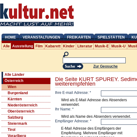
HOME
VERANSTALTUNGEN
FREIKARTEN
SPIELSTÄTTEN
KU
Alle
Ausstellung
Film
Kabarett
Kinder
Literatur
Musik-E
Musik-U
Musi
Zur Geosuche
Alle Länder
Die Seite KURT SPUREY. Sedime
Österreich
weiterempfehlen
Wien
Ihre E-mail Adresse:
*
Burgenland
Kärnten
Wird als E-Mail Adresse des Absenders
verwendet.
Niederösterreich
Ihr Name:
*
Oberösterreich
Wird als Name des Absenders verwendet.
Salzburg
Empfänger Adresse:
*
Steiermark
E-Mail Adresse des Empfängers der
Tirol
Empfehlung. Mehrere Empfänger mit
Vorarlberg