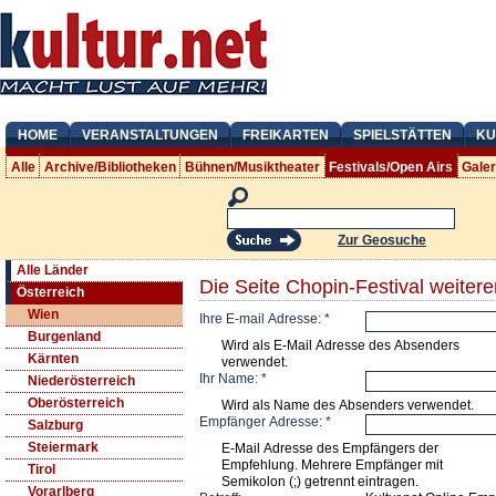
HOME
VERANSTALTUNGEN
FREIKARTEN
SPIELSTÄTTEN
KU
Alle
Archive/Bibliotheken
Bühnen/Musiktheater
Festivals/Open Airs
Gale
Zur Geosuche
Alle Länder
Die Seite Chopin-Festival weiter
Österreich
Wien
Ihre E-mail Adresse:
*
Burgenland
Wird als E-Mail Adresse des Absenders
Kärnten
verwendet.
Ihr Name:
*
Niederösterreich
Oberösterreich
Wird als Name des Absenders verwendet.
Empfänger Adresse:
*
Salzburg
Steiermark
E-Mail Adresse des Empfängers der
Empfehlung. Mehrere Empfänger mit
Tirol
Semikolon (;) getrennt eintragen.
Vorarlberg