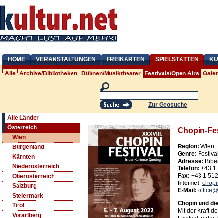
HOME
VERANSTALTUNGEN
FREIKARTEN
SPIELSTÄTTEN
KU
Alle
Archive/Bibliotheken
Bühnen/Musiktheater
Festivals/Open Airs
Gale
Zur Geosuche
Alle Länder
Österreich
Chopin-Fes
Wien
Region:
Wien
Burgenland
Genre:
Festiva
Kärnten
Adresse:
Bibe
Niederösterreich
Telefon:
+43 1
Fax:
+43 1 51
Oberösterreich
Internet:
chopi
Salzburg
E-Mail:
office@
Steiermark
Chopin und di
Tirol
Mit der Kraft d
Vorarlberg