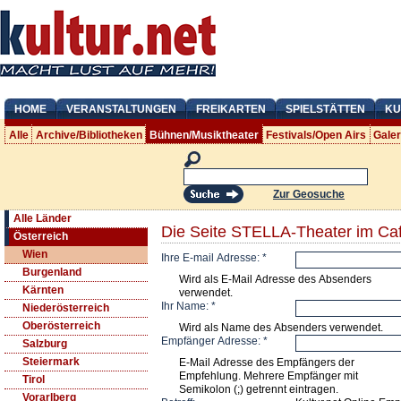
HOME
VERANSTALTUNGEN
FREIKARTEN
SPIELSTÄTTEN
KU
Alle
Archive/Bibliotheken
Bühnen/Musiktheater
Festivals/Open Airs
Gale
Zur Geosuche
Alle Länder
Die Seite STELLA-Theater im Caf
Österreich
Wien
Ihre E-mail Adresse:
*
Burgenland
Wird als E-Mail Adresse des Absenders
Kärnten
verwendet.
Ihr Name:
*
Niederösterreich
Oberösterreich
Wird als Name des Absenders verwendet.
Empfänger Adresse:
*
Salzburg
Steiermark
E-Mail Adresse des Empfängers der
Empfehlung. Mehrere Empfänger mit
Tirol
Semikolon (;) getrennt eintragen.
Vorarlberg