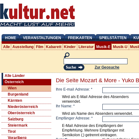
HOME
VERANSTALTUNGEN
FREIKARTEN
SPIELSTÄTTEN
KU
Alle
Ausstellung
Film
Kabarett
Kinder
Literatur
Musik-E
Musik-U
Musi
Zur Geosuche
Alle Länder
Die Seite Mozart & More - Yuko B
Österreich
Wien
Ihre E-mail Adresse:
*
Burgenland
Wird als E-Mail Adresse des Absenders
Kärnten
verwendet.
Ihr Name:
*
Niederösterreich
Oberösterreich
Wird als Name des Absenders verwendet.
Empfänger Adresse:
*
Salzburg
Steiermark
E-Mail Adresse des Empfängers der
Empfehlung. Mehrere Empfänger mit
Tirol
Semikolon (;) getrennt eintragen.
Vorarlberg