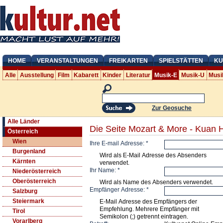
HOME
VERANSTALTUNGEN
FREIKARTEN
SPIELSTÄTTEN
KU
Alle
Ausstellung
Film
Kabarett
Kinder
Literatur
Musik-E
Musik-U
Musi
Zur Geosuche
Alle Länder
Die Seite Mozart & More - Kuan 
Österreich
Wien
Ihre E-mail Adresse:
*
Burgenland
Wird als E-Mail Adresse des Absenders
Kärnten
verwendet.
Ihr Name:
*
Niederösterreich
Oberösterreich
Wird als Name des Absenders verwendet.
Empfänger Adresse:
*
Salzburg
Steiermark
E-Mail Adresse des Empfängers der
Empfehlung. Mehrere Empfänger mit
Tirol
Semikolon (;) getrennt eintragen.
Vorarlberg