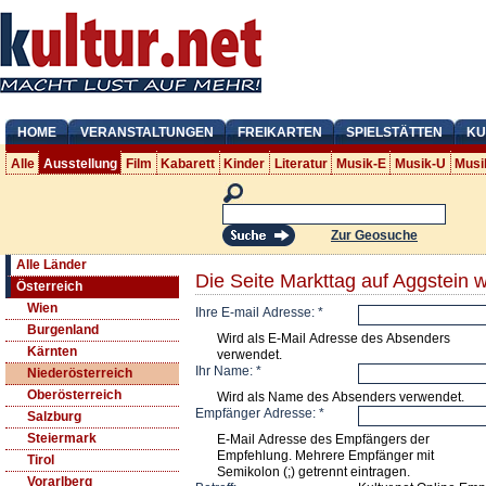
HOME
VERANSTALTUNGEN
FREIKARTEN
SPIELSTÄTTEN
KU
Alle
Ausstellung
Film
Kabarett
Kinder
Literatur
Musik-E
Musik-U
Musi
Zur Geosuche
Alle Länder
Die Seite Markttag auf Aggstein 
Österreich
Wien
Ihre E-mail Adresse:
*
Burgenland
Wird als E-Mail Adresse des Absenders
Kärnten
verwendet.
Ihr Name:
*
Niederösterreich
Oberösterreich
Wird als Name des Absenders verwendet.
Empfänger Adresse:
*
Salzburg
Steiermark
E-Mail Adresse des Empfängers der
Empfehlung. Mehrere Empfänger mit
Tirol
Semikolon (;) getrennt eintragen.
Vorarlberg