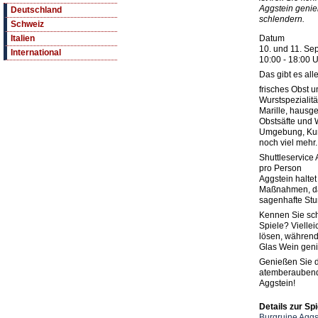
Aggstein genie
Deutschland
schlendern.
Schweiz
Datum
Italien
10. und 11. Se
International
10:00 - 18:00 
Das gibt es all
frisches Obst 
Wurstspezialitä
Marille, haus
Obstsäfte und
Umgebung, Ku
noch viel mehr.
Shuttleservice 
pro Person
Aggstein haltet
Maßnahmen, dam
sagenhafte St
Kennen Sie sc
Spiele? Vielleic
lösen, während
Glas Wein gen
Genießen Sie d
atemberaubend
Aggstein!
Details zur Spi
Burgruine Aggs