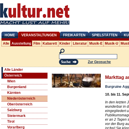
HOME
VERANSTALTUNGEN
FREIKARTEN
SPIELSTÄTTEN
KU
Alle
Ausstellung
Film
Kabarett
Kinder
Literatur
Musik-E
Musik-U
Musi
Zur Geosuche
Alle Länder
Österreich
Markttag a
Wien
Burgruine Agg
Burgenland
Kärnten
10. bis 11. Sep
Niederösterreich
In den letzten 
Oberösterreich
wunderbar in d
Salzburg
eingegliedert u
Publikumsmagn
Steiermark
er an 2 Tagen 
Tirol
vor der Burg a
Vorarlberg
ist frei! Sie k