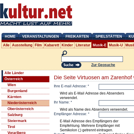
HOME
VERANSTALTUNGEN
FREIKARTEN
SPIELSTÄTTEN
KU
Alle
Ausstellung
Film
Kabarett
Kinder
Literatur
Musik-E
Musik-U
Musi
Zur Geosuche
Alle Länder
Die Seite Virtuosen am Zarenhof
Österreich
Wien
Ihre E-mail Adresse:
*
Burgenland
Wird als E-Mail Adresse des Absenders
Kärnten
verwendet.
Ihr Name:
*
Niederösterreich
Oberösterreich
Wird als Name des Absenders verwendet.
Empfänger Adresse:
*
Salzburg
Steiermark
E-Mail Adresse des Empfängers der
Empfehlung. Mehrere Empfänger mit
Tirol
Semikolon (;) getrennt eintragen.
Vorarlberg