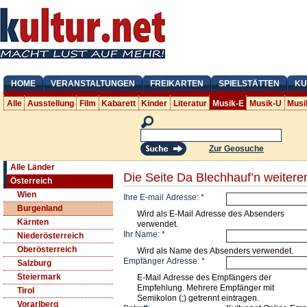
HOME
VERANSTALTUNGEN
FREIKARTEN
SPIELSTÄTTEN
KU
Alle
Ausstellung
Film
Kabarett
Kinder
Literatur
Musik-E
Musik-U
Musi
Zur Geosuche
Alle Länder
Die Seite Da Blechhauf’n weiter
Österreich
Wien
Ihre E-mail Adresse:
*
Burgenland
Wird als E-Mail Adresse des Absenders
Kärnten
verwendet.
Ihr Name:
*
Niederösterreich
Oberösterreich
Wird als Name des Absenders verwendet.
Empfänger Adresse:
*
Salzburg
Steiermark
E-Mail Adresse des Empfängers der
Empfehlung. Mehrere Empfänger mit
Tirol
Semikolon (;) getrennt eintragen.
Vorarlberg