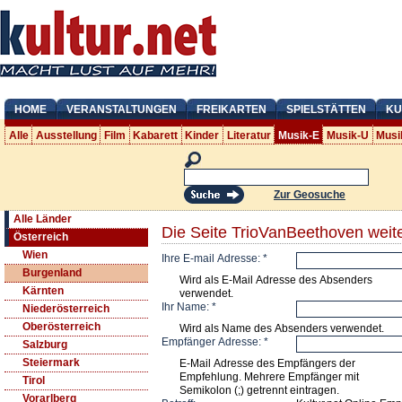
HOME
VERANSTALTUNGEN
FREIKARTEN
SPIELSTÄTTEN
KU
Alle
Ausstellung
Film
Kabarett
Kinder
Literatur
Musik-E
Musik-U
Musi
Zur Geosuche
Alle Länder
Die Seite TrioVanBeethoven weit
Österreich
Wien
Ihre E-mail Adresse:
*
Burgenland
Wird als E-Mail Adresse des Absenders
Kärnten
verwendet.
Ihr Name:
*
Niederösterreich
Oberösterreich
Wird als Name des Absenders verwendet.
Empfänger Adresse:
*
Salzburg
Steiermark
E-Mail Adresse des Empfängers der
Empfehlung. Mehrere Empfänger mit
Tirol
Semikolon (;) getrennt eintragen.
Vorarlberg