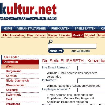
HOME
VERANSTALTUNGEN
FREIKARTEN
SPIELSTÄTTEN
KU
Alle
Ausstellung
Film
Kabarett
Kinder
Literatur
Musik-E
Musik-U
Musi
Zur Geosuche
Alle Länder
Die Seite ELISABETH - Konzerta
Österreich
Wien
Ihre E-mail Adresse:
*
Burgenland
Wird als E-Mail Adresse des Absenders
Kärnten
verwendet.
Ihr Name:
*
Niederösterreich
Oberösterreich
Wird als Name des Absenders verwendet.
Empfänger Adresse:
*
Salzburg
Steiermark
E-Mail Adresse des Empfängers der
Empfehlung. Mehrere Empfänger mit
Tirol
Semikolon (;) getrennt eintragen.
Vorarlberg