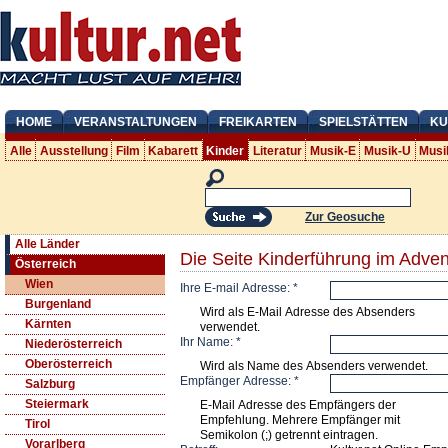
HOME
VERANSTALTUNGEN
FREIKARTEN
SPIELSTÄTTEN
KU
Alle
Ausstellung
Film
Kabarett
Kinder
Literatur
Musik-E
Musik-U
Musi
Zur Geosuche
Alle Länder
Die Seite Kinderführung im Adve
Österreich
Wien
Ihre E-mail Adresse:
*
Burgenland
Wird als E-Mail Adresse des Absenders
Kärnten
verwendet.
Ihr Name:
*
Niederösterreich
Oberösterreich
Wird als Name des Absenders verwendet.
Empfänger Adresse:
*
Salzburg
Steiermark
E-Mail Adresse des Empfängers der
Empfehlung. Mehrere Empfänger mit
Tirol
Semikolon (;) getrennt eintragen.
Vorarlberg