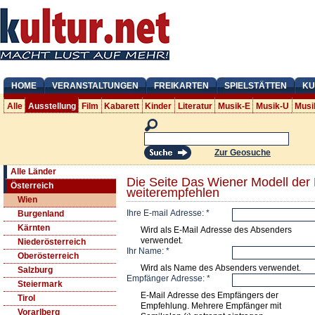
HOME
VERANSTALTUNGEN
FREIKARTEN
SPIELSTÄTTEN
KU
Alle
Ausstellung
Film
Kabarett
Kinder
Literatur
Musik-E
Musik-U
Musi
Zur Geosuche
Alle Länder
Die Seite Das Wiener Modell der 
Österreich
weiterempfehlen
Wien
Ihre E-mail Adresse:
*
Burgenland
Kärnten
Wird als E-Mail Adresse des Absenders
verwendet.
Niederösterreich
Ihr Name:
*
Oberösterreich
Wird als Name des Absenders verwendet.
Salzburg
Empfänger Adresse:
*
Steiermark
E-Mail Adresse des Empfängers der
Tirol
Empfehlung. Mehrere Empfänger mit
Vorarlberg