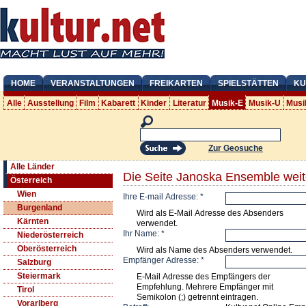
HOME
VERANSTALTUNGEN
FREIKARTEN
SPIELSTÄTTEN
KU
Alle
Ausstellung
Film
Kabarett
Kinder
Literatur
Musik-E
Musik-U
Musi
Zur Geosuche
Alle Länder
Die Seite Janoska Ensemble wei
Österreich
Wien
Ihre E-mail Adresse:
*
Burgenland
Wird als E-Mail Adresse des Absenders
Kärnten
verwendet.
Ihr Name:
*
Niederösterreich
Oberösterreich
Wird als Name des Absenders verwendet.
Empfänger Adresse:
*
Salzburg
Steiermark
E-Mail Adresse des Empfängers der
Empfehlung. Mehrere Empfänger mit
Tirol
Semikolon (;) getrennt eintragen.
Vorarlberg