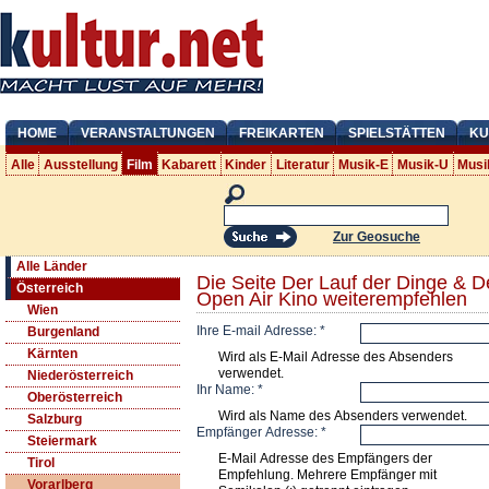
HOME
VERANSTALTUNGEN
FREIKARTEN
SPIELSTÄTTEN
KU
Alle
Ausstellung
Film
Kabarett
Kinder
Literatur
Musik-E
Musik-U
Musi
Zur Geosuche
Alle Länder
Die Seite Der Lauf der Dinge & 
Österreich
Open Air Kino weiterempfehlen
Wien
Ihre E-mail Adresse:
*
Burgenland
Kärnten
Wird als E-Mail Adresse des Absenders
verwendet.
Niederösterreich
Ihr Name:
*
Oberösterreich
Wird als Name des Absenders verwendet.
Salzburg
Empfänger Adresse:
*
Steiermark
E-Mail Adresse des Empfängers der
Tirol
Empfehlung. Mehrere Empfänger mit
Vorarlberg