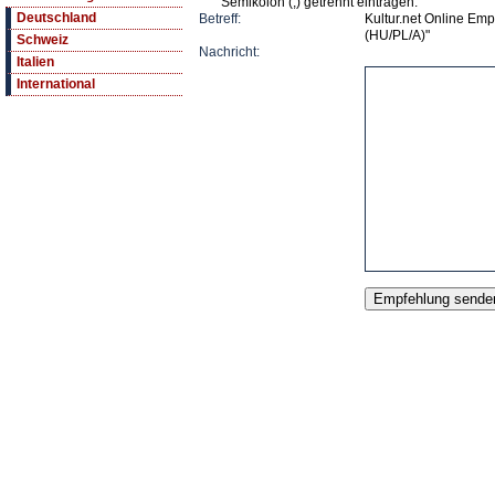
Semikolon (;) getrennt eintragen.
Deutschland
Betreff:
Kultur.net Online Em
(HU/PL/A)"
Schweiz
Nachricht:
Italien
International