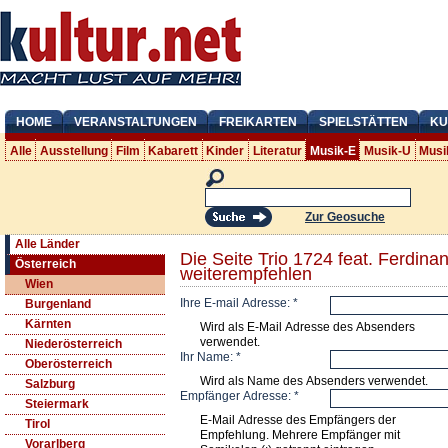
HOME
VERANSTALTUNGEN
FREIKARTEN
SPIELSTÄTTEN
KU
Alle
Ausstellung
Film
Kabarett
Kinder
Literatur
Musik-E
Musik-U
Musi
Zur Geosuche
Alle Länder
Die Seite Trio 1724 feat. Ferdi
Österreich
weiterempfehlen
Wien
Ihre E-mail Adresse:
*
Burgenland
Kärnten
Wird als E-Mail Adresse des Absenders
verwendet.
Niederösterreich
Ihr Name:
*
Oberösterreich
Wird als Name des Absenders verwendet.
Salzburg
Empfänger Adresse:
*
Steiermark
E-Mail Adresse des Empfängers der
Tirol
Empfehlung. Mehrere Empfänger mit
Vorarlberg