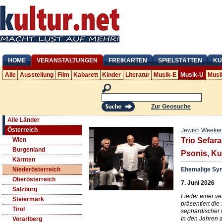
HOME
VERANSTALTUNGEN
FREIKARTEN
SPIELSTÄTTEN
KU
Alle
Ausstellung
Film
Kabarett
Kinder
Literatur
Musik-E
Musik-U
Musi
Zur Geosuche
Alle Länder
Österreich
Jewish Weekends
Wien
Trio Sefara
Burgenland
Psonis, Ku
Kärnten
Ehemalige Syn
Niederösterreich
Oberösterreich
7. Juni 2026
Salzburg
Lieder einer v
Steiermark
präsentiert di
Tirol
sephardischer 
In den Jahren 
Vorarlberg