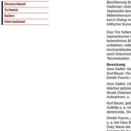
Bevölkerung fas
Deutschland
Halbinsel, hebr
Schweiz
Sephardim fand
Mittelmeerraum
Italien
trat in Dialog 
International
höfischer Kuns
Das Trio Sefara
sephardischer M
farbenfrohes B
entstehen: mitt
Hochzeitslieder
auch Griechisc
Tanzmelodien.
Besetzung:
Aron Saltiel: G
Kurt Bauer: Vio
Dimitri Psonis:
Aron Saltiel, 1
Istanbul gebor
Musik (Sephard
Aufnahmen, u. 
Kurt Bauer, geb
Auftritte u. a. 
deishovida, Sha
Dimitri Psonis
u. a. bei Gary
Daly, Maria del