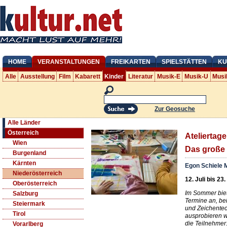
HOME
VERANSTALTUNGEN
FREIKARTEN
SPIELSTÄTTEN
KU
Alle
Ausstellung
Film
Kabarett
Kinder
Literatur
Musik-E
Musik-U
Musi
Zur Geosuche
Alle Länder
Österreich
Ateliertag
Wien
Das große
Burgenland
Kärnten
Egon Schiele
Niederösterreich
12. Juli bis 23
Oberösterreich
Im Sommer biet
Salzburg
Termine an, be
Steiermark
und Zeichente
Tirol
ausprobieren 
die Teilnehmer:
Vorarlberg