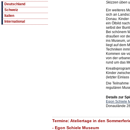
Skizzen üben 
Deutschland
Schweiz
Ein weiteres M
sich an Landsch
Italien
Donau. Kinder 
International
ein Ölbild nach
selbst der Bunt
Bei schönem We
draußen vor d
ins Museum, um
liegt auf dem 
Techniken inmi
Kommen sie vor
von der urbane
rund um das M
Kreativprogram
Kinder zwische
(letzter Einlass
Die Teilnahme 
regulären Muse
Details zur Spi
Egon Schiele
Donaulände 28,
Termine: Ateliertage in den Sommerfe
- Egon Schiele Museum