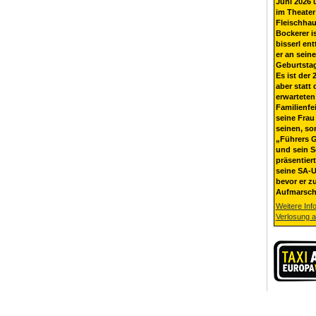
Juni 2026 
im Theater
Fleischhau
Bockerer i
bisserl ent
er an sein
Geburtsta
Es ist der 
aber statt 
erwarteten
Familienfe
seine Frau 
seinen, so
„Führers G
und sein 
präsentier
seine SA-U
bevor er z
Aufmarsch
Weitere Inf
Verlosung 