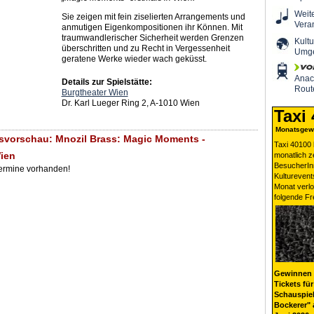
Weit
Sie zeigen mit fein ziselierten Arrangements und
Vera
anmutigen Eigenkompositionen ihr Können. Mit
traumwandlerischer Sicherheit werden Grenzen
Kultu
überschritten und zu Recht in Vergessenheit
Umg
geratene Werke wieder wach geküsst.
Ana
Details zur Spielstätte:
Rout
Burgtheater Wien
Dr. Karl Lueger Ring 2, A-1010 Wien
Taxi
Monatsgewi
svorschau: Mnozil Brass: Magic Moments -
Taxi 40100 
ien
monatlich 
BesucherIn
Termine vorhanden!
Kulturevent
Monat verlo
folgende Fr
Gewinnen 
Tickets für
Schauspiel
Bockerer" 