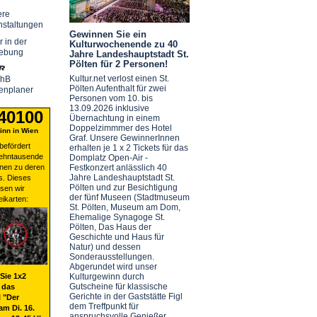
ere
nstaltungen
Gewinnen Sie ein
r in der
Kulturwochenende zu 40
ebung
Jahre Landeshauptstadt St.
Pölten für 2 Personen!
Kultur.net verlost einen St.
chB
Pölten Aufenthalt für zwei
enplaner
Personen vom 10. bis
13.09.2026 inklusive
 40100
Übernachtung in einem
Doppelzimmmer des Hotel
nn in Wien
Graf. Unsere GewinnerInnen
befördert
erhalten je 1 x 2 Tickets für das
zehntausende
Domplatz Open-Air -
nen zu deren
Festkonzert anlässlich 40
Jahre Landeshauptstadt St.
s. Dieses
Pölten und zur Besichtigung
sen wir
der fünf Museen (Stadtmuseum
eikarten:
St. Pölten, Museum am Dom,
Ehemalige Synagoge St.
Pölten, Das Haus der
Geschichte und Haus für
Natur) und dessen
Sonderausstellungen.
Abgerundet wird unser
Sie 1x2
Kulturgewinn durch
Gutscheine für klassische
 das
Gerichte in der Gaststätte Figl
 "Der
dem Treffpunkt für
am Di. 16.
anspruchsvolle Genießer.