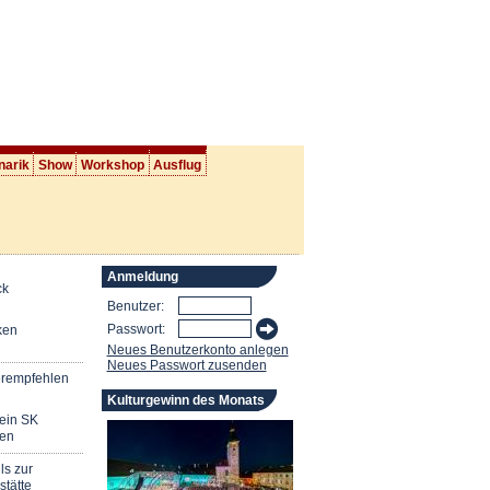
narik
Show
Workshop
Ausflug
Anmeldung
ck
Benutzer:
Passwort:
ken
Neues Benutzerkonto anlegen
Neues Passwort zusenden
erempfehlen
Kulturgewinn des Monats
mein SK
en
ls zur
stätte