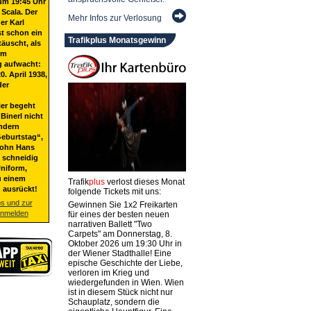
um 19:45 Uhr
 Scala. Der
Mehr Infos zur Verlosung
er Karl
st schon ein
Trafikplus Monatsgewinn
täuscht, als
em
g aufwacht:
20. April 1938,
der
ier begeht
Binerl nicht
ndern
eburtstag“,
Sohn Hans
t schneidig
niform,
u einem
Trafik
plus
verlost dieses Monat
 ausrückt!
folgende Tickets mit uns:
os und zur
Gewinnen Sie 1x2 Freikarten
anmelden
für eines der besten neuen
narrativen Ballett "Two
Carpets" am Donnerstag, 8.
Oktober 2026 um 19:30 Uhr in
der Wiener Stadthalle! Eine
epische Geschichte der Liebe,
verloren im Krieg und
wiedergefunden in Wien. Wien
ist in diesem Stück nicht nur
Schauplatz, sondern die