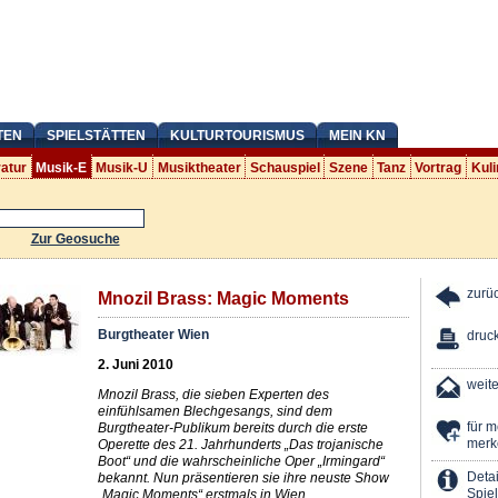
TEN
SPIELSTÄTTEN
KULTURTOURISMUS
MEIN KN
ratur
Musik-E
Musik-U
Musiktheater
Schauspiel
Szene
Tanz
Vortrag
Kuli
Zur Geosuche
zurü
Mnozil Brass: Magic Moments
Burgtheater Wien
druc
2. Juni 2010
weit
Mnozil Brass, die sieben Experten des
einfühlsamen Blechgesangs, sind dem
für 
Burgtheater-Publikum bereits durch die erste
merk
Operette des 21. Jahrhunderts „Das trojanische
Boot“ und die wahrscheinliche Oper „Irmingard“
Detai
bekannt. Nun präsentieren sie ihre neuste Show
Spiel
„Magic Moments“ erstmals in Wien.