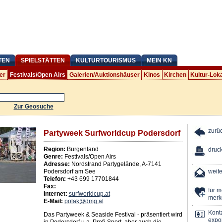
TEN
SPIELSTÄTTEN
KULTURTOURISMUS
MEIN KN
er
Festivals/Open Airs
Galerien/Auktionshäuser
Kinos
Kirchen
Kultur-Lok
Zur Geosuche
zurü
Partyweek Surfworldcup Podersdorf
Region:
Burgenland
druc
Genre:
Festivals/Open Airs
Adresse:
Nordstrand Partygelände
,
A
-
7141
Podersdorf am See
weit
Telefon:
+43 699 17701844
Fax:
für 
Internet:
surfworldcup.at
merk
E-Mail:
polak@dmg.at
Kont
Das Partyweek & Seaside Festival - präsentiert wird
expor