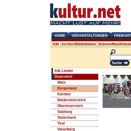
HOME
VERANSTALTUNGEN
FREIKAR
Alle
Archive/Bibliotheken
Bühnen/Musiktheat
Alle Länder
Österreich
Wien
Burgenland
Kärnten
Niederösterreich
Oberösterreich
Salzburg
Steiermark
Tirol
Vorarlberg