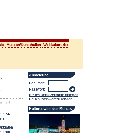
ale
Museen/Kunsthallen
Weltkulturerbe
Anmeldung
ck
Benutzer:
Passwort:
ken
Neues Benutzerkonto anlegen
Neues Passwort zusenden
erempfehlen
Kulturgewinn des Monats
mein SK
en
aktdaten
tieren