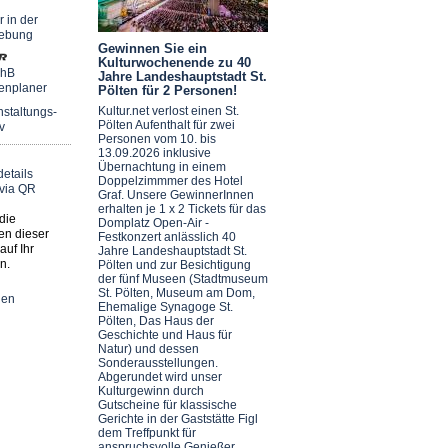
r in der
ebung
Gewinnen Sie ein
Kulturwochenende zu 40
chB
Jahre Landeshauptstadt St.
enplaner
Pölten für 2 Personen!
Kultur.net verlost einen St.
staltungs-
Pölten Aufenthalt für zwei
v
Personen vom 10. bis
13.09.2026 inklusive
Übernachtung in einem
Doppelzimmmer des Hotel
Graf. Unsere GewinnerInnen
erhalten je 1 x 2 Tickets für das
die
Domplatz Open-Air -
en dieser
Festkonzert anlässlich 40
auf Ihr
Jahre Landeshauptstadt St.
n.
Pölten und zur Besichtigung
der fünf Museen (Stadtmuseum
St. Pölten, Museum am Dom,
nen
Ehemalige Synagoge St.
Pölten, Das Haus der
Geschichte und Haus für
Natur) und dessen
Sonderausstellungen.
Abgerundet wird unser
Kulturgewinn durch
Gutscheine für klassische
Gerichte in der Gaststätte Figl
dem Treffpunkt für
anspruchsvolle Genießer.