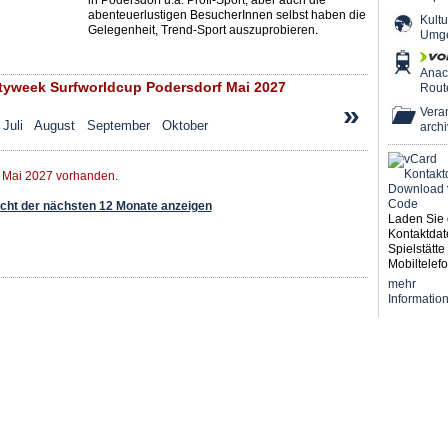
in Podersdorf u.a. Profi-Sport, aber auch die
abenteuerlustigen BesucherInnen selbst haben die
Kultu
Gelegenheit, Trend-Sport auszuprobieren.
Umg
Ana
tyweek Surfworldcup Podersdorf Mai 2027
Rout
»
Veran
Juli
August
September
Oktober
archi
r Mai 2027 vorhanden.
ht der nächsten 12 Monate anzeigen
Laden Sie 
Kontaktdat
Spielstätte 
Mobiltelefo
mehr
Informatio