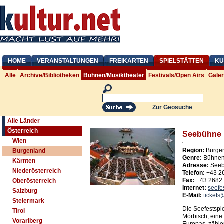
HOME
VERANSTALTUNGEN
FREIKARTEN
SPIELSTÄTTEN
KU
Alle
Archive/Bibliotheken
Bühnen/Musiktheater
Festivals/Open Airs
Gale
Zur Geosuche
Alle Länder
Österreich
Seebühne 
Wien
Region:
Burge
Burgenland
Genre:
Bühnen/
Kärnten
Adresse:
See
Niederösterreich
Telefon:
+43 2
Fax:
+43 2682
Oberösterreich
Internet:
seefe
Salzburg
E-Mail:
tickets
Steiermark
Die Seefestspi
Tirol
Mörbisch, eine
Vorarlberg