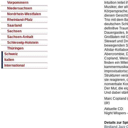
Intuition leitet
Vorpommern
Musiker, der al
Niedersachsen
Körpersprache
Nordrhein-Westfalen
diesen Gesicht
Trio mit dem B
Rheinland-Pfalz
deutschen Sch
Saarland
definitive Tra
Sachsen
Dauergastes, t
Großtaten mit G
Sachsen-Anhalt
Stewart und Dre
Schleswig-Holstein
bewegenden Sol
Thüringen
Allstar-Kollabo
Abercrombie, D
Schweiz
Copland, Weiss
Italien
finden ein Mit
International
kammermusikali
improvisatoris
Strukturen verä
sie reagieren, 
nonverbale Kom
Der Mut, die 
Und dabei stärk
Marc Copland (
(dr)
Aktuelle CD:
Night Wispers 
Details zur Spi
Birdland Jazz 