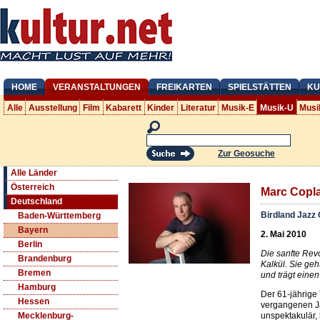
HOME
VERANSTALTUNGEN
FREIKARTEN
SPIELSTÄTTEN
KU
Alle
Ausstellung
Film
Kabarett
Kinder
Literatur
Musik-E
Musik-U
Musi
Zur Geosuche
Alle Länder
Österreich
Marc Copla
Deutschland
Birdland Jazz 
Baden-Württemberg
Bayern
2. Mai 2010
Berlin
Die sanfte Rev
Brandenburg
Kalkül. Sie ge
Bremen
und trägt eine
Hamburg
Der 61-jährige 
Hessen
vergangenen Ja
unspektakulär,
Mecklenburg-