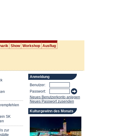
narik
Show
Workshop
Ausflug
Anmeldung
ck
Benutzer:
Passwort:
ken
Neues Benutzerkonto anlegen
Neues Passwort zusenden
erempfehlen
Kulturgewinn des Monats
mein SK
en
ls zur
stätte