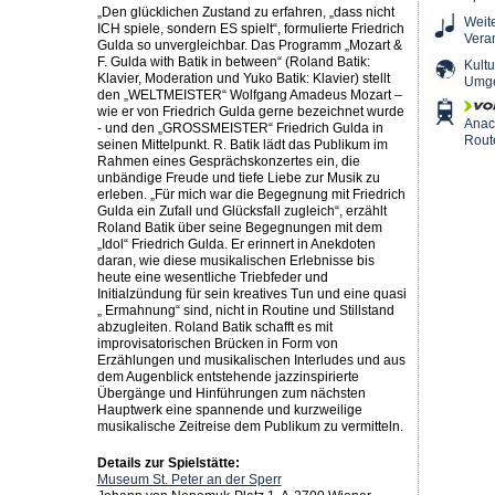
„Den glücklichen Zustand zu erfahren, „dass nicht
Weit
ICH spiele, sondern ES spielt“, formulierte Friedrich
Vera
Gulda so unvergleichbar. Das Programm „Mozart &
F. Gulda with Batik in between“ (Roland Batik:
Kultu
Klavier, Moderation und Yuko Batik: Klavier) stellt
Umg
den „WELTMEISTER“ Wolfgang Amadeus Mozart –
wie er von Friedrich Gulda gerne bezeichnet wurde
Ana
- und den „GROSSMEISTER“ Friedrich Gulda in
Rout
seinen Mittelpunkt. R. Batik lädt das Publikum im
Rahmen eines Gesprächskonzertes ein, die
unbändige Freude und tiefe Liebe zur Musik zu
erleben. „Für mich war die Begegnung mit Friedrich
Gulda ein Zufall und Glücksfall zugleich“, erzählt
Roland Batik über seine Begegnungen mit dem
„Idol“ Friedrich Gulda. Er erinnert in Anekdoten
daran, wie diese musikalischen Erlebnisse bis
heute eine wesentliche Triebfeder und
Initialzündung für sein kreatives Tun und eine quasi
„ Ermahnung“ sind, nicht in Routine und Stillstand
abzugleiten. Roland Batik schafft es mit
improvisatorischen Brücken in Form von
Erzählungen und musikalischen Interludes und aus
dem Augenblick entstehende jazzinspirierte
Übergänge und Hinführungen zum nächsten
Hauptwerk eine spannende und kurzweilige
musikalische Zeitreise dem Publikum zu vermitteln.
Details zur Spielstätte:
Museum St. Peter an der Sperr