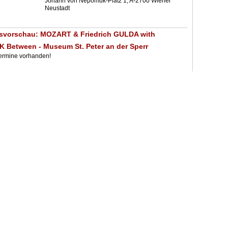
Johann von Nepomuk-Platz 1, A-2700 Wiener
Neustadt
gsvorschau: MOZART & Friedrich GULDA with
Between - Museum St. Peter an der Sperr
Termine vorhanden!