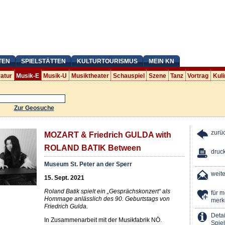
TEN
SPIELSTÄTTEN
KULTURTOURISMUS
MEIN KN
ratur
Musik-E
Musik-U
Musiktheater
Schauspiel
Szene
Tanz
Vortrag
Kuli
Zur Geosuche
zurü
MOZART & Friedrich GULDA with
ROLAND BATIK Between
druc
Museum St. Peter an der Sperr
weit
15. Sept. 2021
Roland Batik spielt ein „Gesprächskonzert“ als
für 
Hommage anlässlich des 90. Geburtstags von
merk
Friedrich Gulda.
Detai
In Zusammenarbeit mit der Musikfabrik NÖ.
Spiel