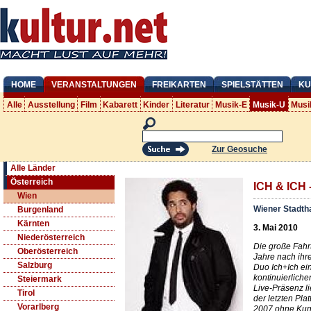
HOME
VERANSTALTUNGEN
FREIKARTEN
SPIELSTÄTTEN
KU
Alle
Ausstellung
Film
Kabarett
Kinder
Literatur
Musik-E
Musik-U
Musi
Zur Geosuche
Alle Länder
Österreich
ICH & ICH 
Wien
Wiener Stadtha
Burgenland
Kärnten
3. Mai 2010
Niederösterreich
Die große Fahrt
Oberösterreich
Jahre nach ihr
Salzburg
Duo Ich+Ich ei
kontinuierliche
Steiermark
Live-Präsenz li
Tirol
der letzten Pl
Vorarlberg
2007 ohne Kuns