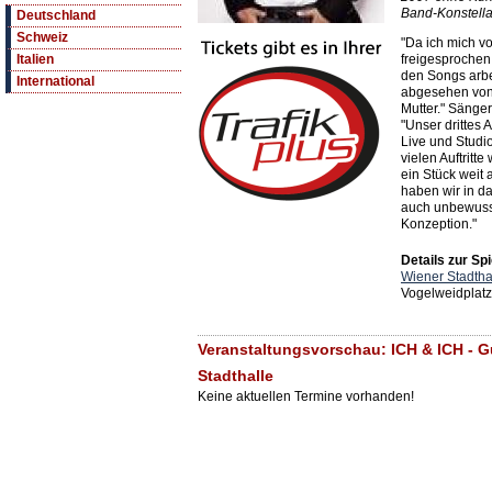
Band-Konstella
Deutschland
Schweiz
"Da ich mich v
freigesprochen 
Italien
den Songs arbe
International
abgesehen von 
Mutter." Sänge
"Unser drittes 
Live und Studi
vielen Auftritte
ein Stück weit
haben wir in d
auch unbewusst
Konzeption."
Details zur Spi
Wiener Stadtha
Vogelweidplatz
Veranstaltungsvorschau: ICH & ICH - G
Stadthalle
Keine aktuellen Termine vorhanden!