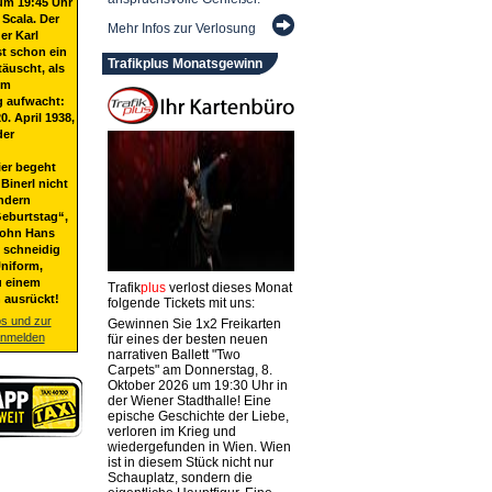
um 19:45 Uhr
 Scala. Der
Mehr Infos zur Verlosung
er Karl
st schon ein
Trafikplus Monatsgewinn
täuscht, als
em
g aufwacht:
20. April 1938,
der
ier begeht
Binerl nicht
ndern
eburtstag“,
Sohn Hans
t schneidig
niform,
u einem
Trafik
plus
verlost dieses Monat
 ausrückt!
folgende Tickets mit uns:
os und zur
Gewinnen Sie 1x2 Freikarten
anmelden
für eines der besten neuen
narrativen Ballett "Two
Carpets" am Donnerstag, 8.
Oktober 2026 um 19:30 Uhr in
der Wiener Stadthalle! Eine
epische Geschichte der Liebe,
verloren im Krieg und
wiedergefunden in Wien. Wien
ist in diesem Stück nicht nur
Schauplatz, sondern die