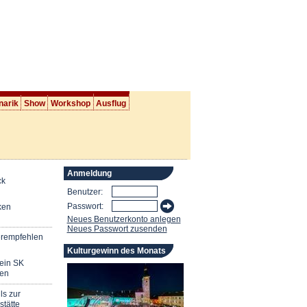
narik
Show
Workshop
Ausflug
Anmeldung
ck
Benutzer:
Passwort:
ken
Neues Benutzerkonto anlegen
Neues Passwort zusenden
erempfehlen
Kulturgewinn des Monats
mein SK
en
ls zur
stätte