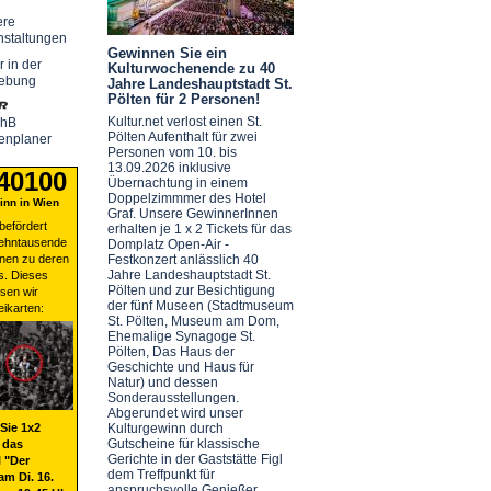
ere
nstaltungen
Gewinnen Sie ein
r in der
Kulturwochenende zu 40
ebung
Jahre Landeshauptstadt St.
Pölten für 2 Personen!
Kultur.net verlost einen St.
chB
Pölten Aufenthalt für zwei
enplaner
Personen vom 10. bis
13.09.2026 inklusive
 40100
Übernachtung in einem
Doppelzimmmer des Hotel
nn in Wien
Graf. Unsere GewinnerInnen
befördert
erhalten je 1 x 2 Tickets für das
zehntausende
Domplatz Open-Air -
nen zu deren
Festkonzert anlässlich 40
Jahre Landeshauptstadt St.
s. Dieses
Pölten und zur Besichtigung
sen wir
der fünf Museen (Stadtmuseum
eikarten:
St. Pölten, Museum am Dom,
Ehemalige Synagoge St.
Pölten, Das Haus der
Geschichte und Haus für
Natur) und dessen
Sonderausstellungen.
Abgerundet wird unser
Sie 1x2
Kulturgewinn durch
Gutscheine für klassische
 das
Gerichte in der Gaststätte Figl
 "Der
dem Treffpunkt für
am Di. 16.
anspruchsvolle Genießer.