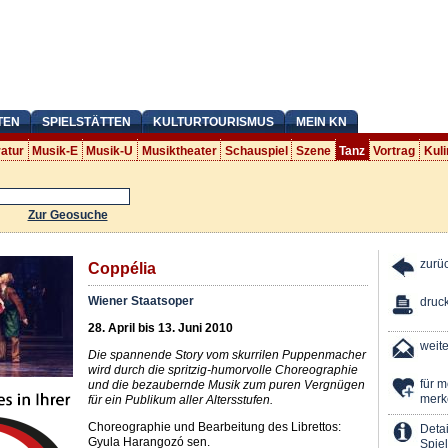
TEN
SPIELSTÄTTEN
KULTURTOURISMUS
MEIN KN
ratur
Musik-E
Musik-U
Musiktheater
Schauspiel
Szene
Tanz
Vortrag
Kuli
Zur Geosuche
zurü
Coppélia
Wiener Staatsoper
druc
28. April bis 13. Juni 2010
weit
Die spannende Story vom skurrilen Puppenmacher
wird durch die spritzig-humorvolle Choreographie
für 
und die bezaubernde Musik zum puren Vergnügen
merk
für ein Publikum aller Altersstufen.
Choreographie und Bearbeitung des Librettos:
Detai
Gyula Harangozó sen.
Spiel