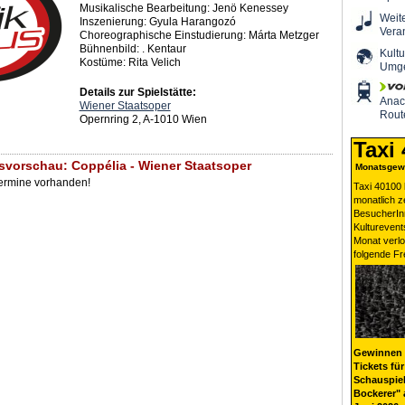
Musikalische Bearbeitung: Jenö Kenessey
Weit
Inszenierung: Gyula Harangozó
Vera
Choreographische Einstudierung: Márta Metzger
Bühnenbild: . Kentaur
Kultu
Kostüme: Rita Velich
Umg
Details zur Spielstätte:
Ana
Wiener Staatsoper
Rout
Opernring 2, A-1010 Wien
Taxi
svorschau: Coppélia - Wiener Staatsoper
Monatsgewi
Termine vorhanden!
Taxi 40100 
monatlich 
BesucherIn
Kulturevent
Monat verlo
folgende Fr
Gewinnen 
Tickets für
Schauspiel
Bockerer" 