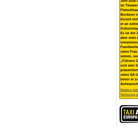
Juni 2026 
im Theater
Fleischhau
Bockerer i
bisserl ent
er an sein
Geburtsta
Es ist der 
aber statt 
erwarteten
Familienfe
seine Frau 
seinen, so
„Führers G
und sein 
präsentier
seine SA-U
bevor er z
Aufmarsch
Weitere Inf
Verlosung 