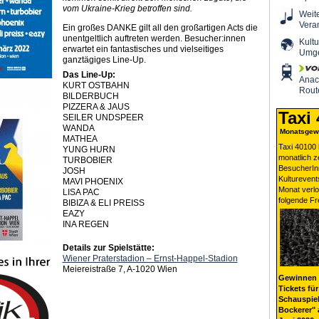
vom Ukraine-Krieg betroffen sind.
Weit
Vera
Ein großes DANKE gilt all den großartigen Acts die
unentgeltlich auftreten werden. Besucher:innen
Kultu
erwartet ein fantastisches und vielseitiges
Umg
ganztägiges Line-Up.
Das Line-Up:
Ana
KURT OSTBAHN
Rout
BILDERBUCH
PIZZERA & JAUS
Taxi
SEILER UNDSPEER
WANDA
Monatsgewi
MATHEA
Taxi 40100 
YUNG HURN
monatlich 
TURBOBIER
BesucherIn
JOSH
Kulturevent
MAVI PHOENIX
Monat verlo
LISA PAC
folgende Fr
BIBIZA & ELI PREISS
EAZY
INA REGEN
Details zur Spielstätte:
Wiener Praterstadion – Ernst-Happel-Stadion
Meiereistraße 7, A-1020 Wien
Gewinnen 
Tickets für
Schauspiel
Bockerer" 