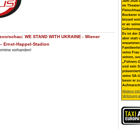
Juni 2026 
im Theater
Fleischhau
Bockerer i
bisserl ent
er an sein
Geburtsta
Es ist der 
gsvorschau: WE STAND WITH UKRAINE - Wiener
aber statt 
erwarteten
 – Ernst-Happel-Stadion
Familienfe
Termine vorhanden!
seine Frau 
seinen, so
„Führers G
und sein 
präsentier
seine SA-U
bevor er z
Aufmarsch
Weitere Inf
Verlosung 