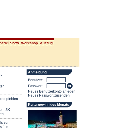
narik
Show
Workshop
Ausflug
Anmeldung
ck
Benutzer:
Passwort:
ken
Neues Benutzerkonto anlegen
Neues Passwort zusenden
erempfehlen
Kulturgewinn des Monats
mein SK
en
ls zur
stätte