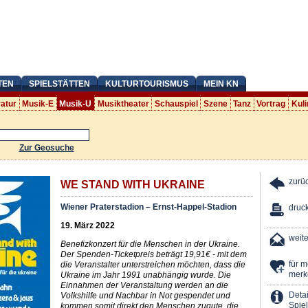
TEN
SPIELSTÄTTEN
KULTURTOURISMUS
MEIN KN
ratur
Musik-E
Musik-U
Musiktheater
Schauspiel
Szene
Tanz
Vortrag
Kuli
Zur Geosuche
zurü
WE STAND WITH UKRAINE
Wiener Praterstadion – Ernst-Happel-Stadion
druc
19. März 2022
weit
Benefizkonzert für die Menschen in der Ukraine.
Der Spenden-Ticketpreis beträgt 19,91€ - mit dem
für 
die Veranstalter unterstreichen möchten, dass die
merk
Ukraine im Jahr 1991 unabhängig wurde. Die
Einnahmen der Veranstaltung werden an die
Detai
Volkshilfe und Nachbar in Not gespendet und
Spiel
kommen somit direkt den Menschen zugute, die