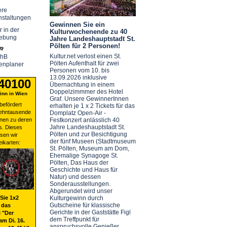
ere
nstaltungen
Gewinnen Sie ein
r in der
Kulturwochenende zu 40
ebung
Jahre Landeshauptstadt St.
Pölten für 2 Personen!
Kultur.net verlost einen St.
chB
Pölten Aufenthalt für zwei
enplaner
Personen vom 10. bis
13.09.2026 inklusive
 40100
Übernachtung in einem
Doppelzimmmer des Hotel
nn in Wien
Graf. Unsere GewinnerInnen
befördert
erhalten je 1 x 2 Tickets für das
zehntausende
Domplatz Open-Air -
nen zu deren
Festkonzert anlässlich 40
Jahre Landeshauptstadt St.
s. Dieses
Pölten und zur Besichtigung
sen wir
der fünf Museen (Stadtmuseum
eikarten:
St. Pölten, Museum am Dom,
Ehemalige Synagoge St.
Pölten, Das Haus der
Geschichte und Haus für
Natur) und dessen
Sonderausstellungen.
Abgerundet wird unser
Sie 1x2
Kulturgewinn durch
Gutscheine für klassische
 das
Gerichte in der Gaststätte Figl
 "Der
dem Treffpunkt für
am Di. 16.
anspruchsvolle Genießer.