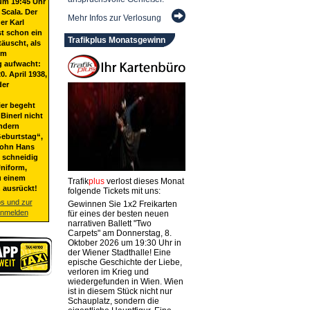
um 19:45 Uhr
 Scala. Der
Mehr Infos zur Verlosung
er Karl
st schon ein
Trafikplus Monatsgewinn
täuscht, als
em
g aufwacht:
20. April 1938,
der
ier begeht
Binerl nicht
ndern
eburtstag“,
Sohn Hans
t schneidig
niform,
u einem
Trafik
plus
verlost dieses Monat
 ausrückt!
folgende Tickets mit uns:
os und zur
Gewinnen Sie 1x2 Freikarten
anmelden
für eines der besten neuen
narrativen Ballett "Two
Carpets" am Donnerstag, 8.
Oktober 2026 um 19:30 Uhr in
der Wiener Stadthalle! Eine
epische Geschichte der Liebe,
verloren im Krieg und
wiedergefunden in Wien. Wien
ist in diesem Stück nicht nur
Schauplatz, sondern die