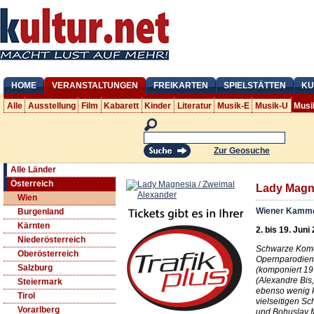
HOME
VERANSTALTUNGEN
FREIKARTEN
SPIELSTÄTTEN
KU
Alle
Ausstellung
Film
Kabarett
Kinder
Literatur
Musik-E
Musik-U
Musi
Zur Geosuche
Alle Länder
Österreich
Lady Magne
Wien
Wiener Kamm
Burgenland
Kärnten
2. bis 19. Juni
Niederösterreich
Schwarze Komö
Oberösterreich
Opernparodien
Salzburg
(komponiert 1
(Alexandre Bis
Steiermark
ebenso wenig k
Tirol
vielseitigen S
Vorarlberg
und Bohuslav M