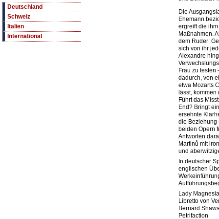
Deutschland
Die Ausgangsla
Schweiz
Ehemann bezich
ergreift die i
Italien
Maßnahmen. Als
International
dem Ruder: Geo
sich von ihr je
Alexandre hing
Verwechslungs
Frau zu testen
dadurch, von e
etwa Mozarts Co
lässt, kommen d
Führt das Miss
End? Bringt ei
ersehnte Klarhe
die Beziehung 
beiden Opern f
Antworten dara
Martinů mit iro
und aberwitzig
In deutscher S
englischen Über
Werkeinführung
Aufführungsbe
Lady Magnesia:
Libretto von V
Bernard Shaws 
Petrifaction