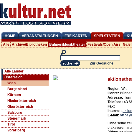
HOME
VERANSTALTUNGEN
FREIKARTEN
SPIELSTÄTTEN
KU
Alle
Archive/Bibliotheken
Bühnen/Musiktheater
Festivals/Open Airs
Gale
Zur Geosuche
Alle Länder
Österreich
aktionsthe
Wien
Region:
Wien
Burgenland
Genre:
Bühnen/
Kärnten
Adresse:
Turm
Niederösterreich
Telefon:
+43 6
Fax:
Oberösterreich
Internet:
aktion
Salzburg
E-Mail:
office@
Steiermark
Ohne seine zei
Tirol
plakatieren, m
Vorarlberg