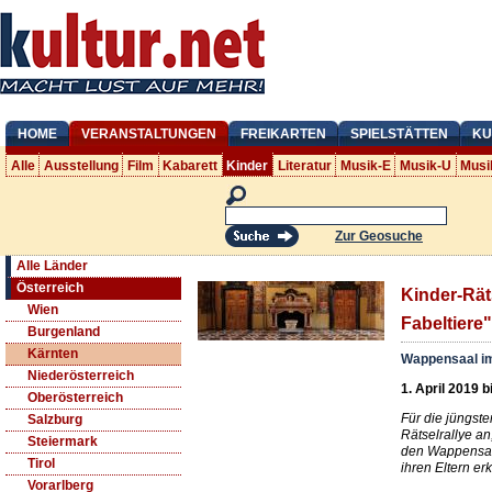
HOME
VERANSTALTUNGEN
FREIKARTEN
SPIELSTÄTTEN
KU
Alle
Ausstellung
Film
Kabarett
Kinder
Literatur
Musik-E
Musik-U
Musi
Zur Geosuche
Alle Länder
Österreich
Kinder-Rät
Wien
Fabeltiere"
Burgenland
Kärnten
Wappensaal im
Niederösterreich
1. April 2019 
Oberösterreich
Für die jüngst
Salzburg
Rätselrallye an
Steiermark
den Wappensaa
Tirol
ihren Eltern e
Vorarlberg