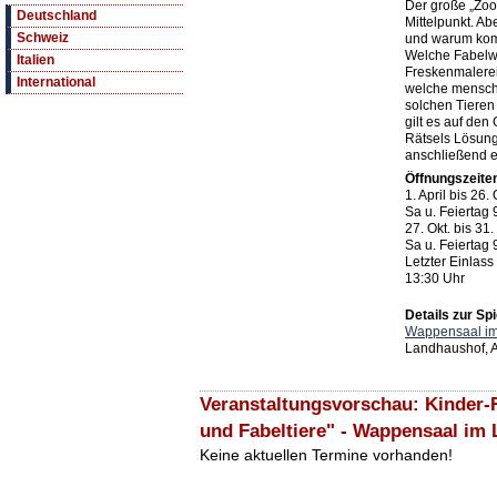
Der große „Zoo
Deutschland
Mittelpunkt. Ab
Schweiz
und warum kom
Welche Fabelwe
Italien
Freskenmalere
International
welche menschl
solchen Tieren
gilt es auf den
Rätsels Lösung
anschließend e
Öffnungszeite
1. April bis 26.
Sa u. Feiertag
27. Okt. bis 31
Sa u. Feiertag
Letzter Einlas
13:30 Uhr
Details zur Spi
Wappensaal im
Landhaushof, A
Veranstaltungsvorschau: Kinder-
und Fabeltiere" - Wappensaal im
Keine aktuellen Termine vorhanden!