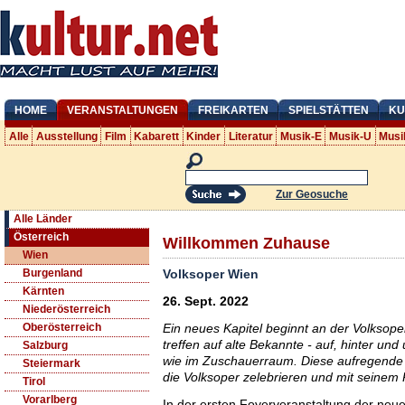
HOME
VERANSTALTUNGEN
FREIKARTEN
SPIELSTÄTTEN
KU
Alle
Ausstellung
Film
Kabarett
Kinder
Literatur
Musik-E
Musik-U
Musi
Zur Geosuche
Alle Länder
Österreich
Willkommen Zuhause
Wien
Volksoper Wien
Burgenland
Kärnten
26. Sept. 2022
Niederösterreich
Ein neues Kapitel beginnt an der Volksope
Oberösterreich
treffen auf alte Bekannte - auf, hinter u
Salzburg
wie im Zuschauerraum. Diese aufregende 
Steiermark
die Volksoper zelebrieren und mit seinem 
Tirol
Vorarlberg
In der ersten Foyerveranstaltung der ne