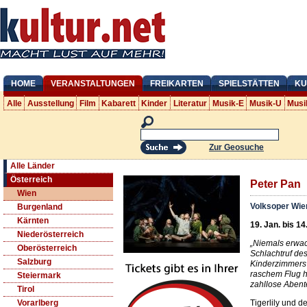
HOME
VERANSTALTUNGEN
FREIKARTEN
SPIELSTÄTTEN
KU
Alle
Ausstellung
Film
Kabarett
Kinder
Literatur
Musik-E
Musik-U
Musi
Zur Geosuche
Alle Länder
Österreich
Peter Pan
Wien
Volksoper Wie
Burgenland
Kärnten
19. Jan. bis 14
Niederösterreich
„Niemals erwac
Oberösterreich
Schlachtruf de
Salzburg
Kinderzimmers g
raschem Flug 
Steiermark
zahllose Abent
Tirol
Tigerlily und d
Vorarlberg