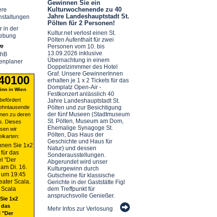
Gewinnen Sie ein
Kulturwochenende zu 40
ere
Jahre Landeshauptstadt St.
nstaltungen
Pölten für 2 Personen!
r in der
Kultur.net verlost einen St.
ebung
Pölten Aufenthalt für zwei
Personen vom 10. bis
13.09.2026 inklusive
chB
Übernachtung in einem
enplaner
Doppelzimmmer des Hotel
Graf. Unsere GewinnerInnen
 40100
erhalten je 1 x 2 Tickets für das
Domplatz Open-Air -
nn in Wien
Festkonzert anlässlich 40
befördert
Jahre Landeshauptstadt St.
zehntausende
Pölten und zur Besichtigung
der fünf Museen (Stadtmuseum
nen zu deren
St. Pölten, Museum am Dom,
s. Dieses
Ehemalige Synagoge St.
sen wir
Pölten, Das Haus der
eikarten:
Geschichte und Haus für
Natur) und dessen
Sonderausstellungen.
Abgerundet wird unser
Kulturgewinn durch
Gutscheine für klassische
Gerichte in der Gaststätte Figl
dem Treffpunkt für
anspruchsvolle Genießer.
Sie 1x2
 das
Mehr Infos zur Verlosung
 "Der