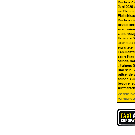
Bockerer" 
Juni 2026 
im Theater
Fleischhau
Bockerer i
bisserl ent
er an sein
Geburtsta
Es ist der 
aber statt 
erwarteten
Familienfe
seine Frau 
seinen, so
„Führers G
und sein 
präsentier
seine SA-U
bevor er z
Aufmarsch
Weitere Inf
Verlosung 