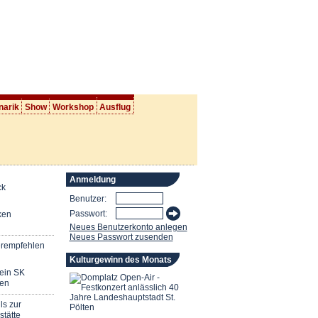
narik
Show
Workshop
Ausflug
Anmeldung
ck
Benutzer:
Passwort:
ken
Neues Benutzerkonto anlegen
Neues Passwort zusenden
erempfehlen
Kulturgewinn des Monats
mein SK
en
ls zur
stätte