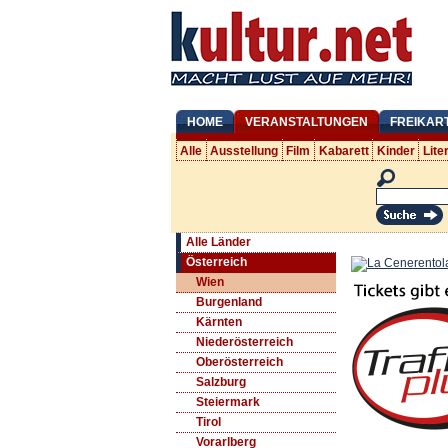
HOME
VERANSTALTUNGEN
FREIKAR
Alle
Ausstellung
Film
Kabarett
Kinder
Lite
Alle Länder
Österreich
Wien
Burgenland
Kärnten
Niederösterreich
Oberösterreich
Salzburg
Steiermark
Tirol
Vorarlberg