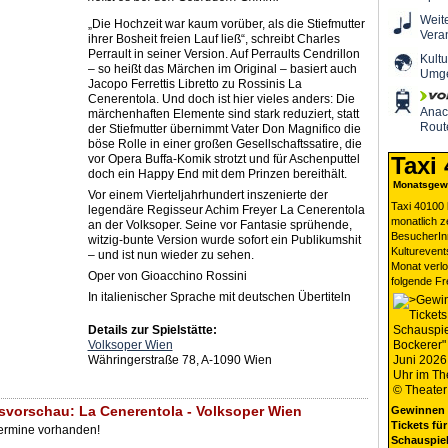
Weit
„Die Hochzeit war kaum vorüber, als die Stiefmutter
Vera
ihrer Bosheit freien Lauf ließ“, schreibt Charles
Perrault in seiner Version. Auf Perraults Cendrillon
Kultu
– so heißt das Märchen im Original – basiert auch
Umg
Jacopo Ferrettis Libretto zu Rossinis La
Cenerentola. Und doch ist hier vieles anders: Die
Ana
märchenhaften Elemente sind stark reduziert, statt
Rout
der Stiefmutter übernimmt Vater Don Magnifico die
böse Rolle in einer großen Gesellschaftssatire, die
vor Opera Buffa-Komik strotzt und für Aschenputtel
Taxi
doch ein Happy End mit dem Prinzen bereithält.
Monatsgewi
Vor einem Vierteljahrhundert inszenierte der
Taxi 40100 
legendäre Regisseur Achim Freyer La Cenerentola
monatlich 
an der Volksoper. Seine vor Fantasie sprühende,
BesucherIn
witzig-bunte Version wurde sofort ein Publikumshit
Kulturevent
– und ist nun wieder zu sehen.
Monat verlo
Oper von Gioacchino Rossini
folgende Fr
In italienischer Sprache mit deutschen Übertiteln
Details zur Spielstätte:
Volksoper Wien
Währingerstraße 78, A-1090 Wien
svorschau: La Cenerentola - Volksoper Wien
Gewinnen 
Tickets für
Termine vorhanden!
Schauspiel