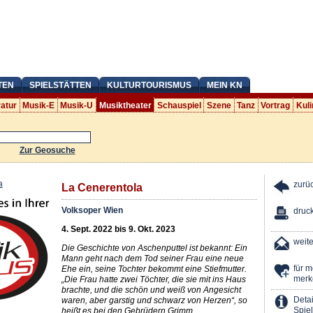
TEN
SPIELSTÄTTEN
KULTURTOURISMUS
MEIN KN
ratur
Musik-E
Musik-U
Musiktheater
Schauspiel
Szene
Tanz
Vortrag
Kuli
Zur Geosuche
zurü
La Cenerentola
Volksoper Wien
druc
4. Sept. 2022 bis 9. Okt. 2023
weit
Die Geschichte von Aschenputtel ist bekannt: Ein
Mann geht nach dem Tod seiner Frau eine neue
für 
Ehe ein, seine Tochter bekommt eine Stiefmutter.
merk
„Die Frau hatte zwei Töchter, die sie mit ins Haus
brachte, und die schön und weiß von Angesicht
Detai
waren, aber garstig und schwarz von Herzen“, so
Spiel
heißt es bei den Gebrüdern Grimm.