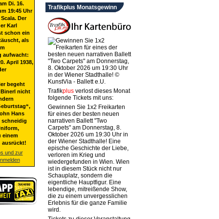
am Di. 16.
Trafikplus Monatsgewinn
um 19:45 Uhr
 Scala. Der
er Karl
st schon ein
täuscht, als
em
g aufwacht:
20. April 1938,
der
ier begeht
Trafik
plus
verlost dieses Monat
Binerl nicht
folgende Tickets mit uns:
ndern
eburtstag“,
Gewinnen Sie 1x2 Freikarten
Sohn Hans
für eines der besten neuen
narrativen Ballett "Two
t schneidig
Carpets" am Donnerstag, 8.
niform,
Oktober 2026 um 19:30 Uhr in
u einem
der Wiener Stadthalle! Eine
 ausrückt!
epische Geschichte der Liebe,
os und zur
verloren im Krieg und
anmelden
wiedergefunden in Wien. Wien
ist in diesem Stück nicht nur
Schauplatz, sondern die
eigentliche Hauptfigur. Eine
lebendige, mitreißende Show,
die zu einem unvergesslichen
Erlebnis für die ganze Familie
wird.