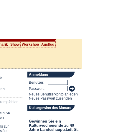
narik
Show
Workshop
Ausflug
Anmeldung
ck
Benutzer:
Passwort:
ken
Neues Benutzerkonto anlegen
Neues Passwort zusenden
erempfehlen
Kulturgewinn des Monats
mein SK
en
Gewinnen Sie ein
Kulturwochenende zu 40
ls zur
Jahre Landeshauptstadt St.
stätte