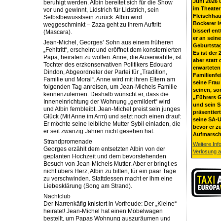
Juni 2026 
beruhigt werden. Albin bereitet sich für die Show
im Theater
vor und gewinnt, Lidstrich für Lidstrich, sein
Fleischhau
Selbstbewusstsein zurück. Albin wird
Bockerer i
weggeschminkt – Zaza geht zu ihrem Auftritt
bisserl ent
(Mascara).
er an sein
Jean-Michel, Georges’ Sohn aus einem früheren
Geburtsta
„Fehltritt“, erscheint und eröffnet dem konsternierten
Es ist der 
Papa, heiraten zu wollen. Anne, die Auserwählte, ist
aber statt 
Tochter des erzkonservativen Politikers Edouard
erwarteten
Dindon, Abgeordneter der Partei für „Tradition,
Familienfe
Familie und Moral“. Anne wird mit ihren Eltern am
seine Frau 
folgenden Tag anreisen, um Jean-Michels Familie
seinen, so
kennenzulernen. Deshalb wünscht er, dass die
„Führers G
Inneneinrichtung der Wohnung „gemildert“ wird
und sein 
und Albin fernbleibt. Jean-Michel preist sein junges
präsentier
Glück (Mit Anne im Arm) und setzt noch einen drauf:
seine SA-U
Er möchte seine leibliche Mutter Sybil einladen, die
bevor er z
er seit zwanzig Jahren nicht gesehen hat.
Aufmarsch
Strandpromenade
Weitere Inf
Georges erzählt dem entsetzten Albin von der
Verlosung 
geplanten Hochzeit und dem bevorstehenden
Besuch von Jean-Michels Mutter. Aber er bringt es
nicht übers Herz, Albin zu bitten, für ein paar Tage
zu verschwinden. Stattdessen macht er ihm eine
Liebesklärung (Song am Strand).
Nachtclub
Der Narrenkäfig knistert in Vorfreude: Der „Kleine“
heiratet! Jean-Michel hat einen Möbelwagen
bestellt, um Papas Wohnung auszuräumen und