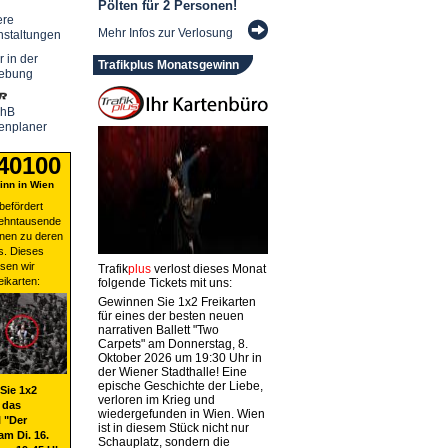
Pölten für 2 Personen!
ere
Mehr Infos zur Verlosung
nstaltungen
r in der
Trafikplus Monatsgewinn
ebung
chB
enplaner
 40100
nn in Wien
befördert
zehntausende
nen zu deren
s. Dieses
sen wir
Trafik
plus
verlost dieses Monat
eikarten:
folgende Tickets mit uns:
Gewinnen Sie 1x2 Freikarten
für eines der besten neuen
narrativen Ballett "Two
Carpets" am Donnerstag, 8.
Oktober 2026 um 19:30 Uhr in
der Wiener Stadthalle! Eine
epische Geschichte der Liebe,
Sie 1x2
verloren im Krieg und
 das
wiedergefunden in Wien. Wien
 "Der
ist in diesem Stück nicht nur
am Di. 16.
Schauplatz, sondern die