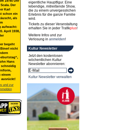
um 19:45 Uhr
eigentliche Hauptfigur. Eine
 Scala. Der
lebendige, mitreißende Show,
er Karl
die zu einem unvergesslichen
st schon ein
Erlebnis für die ganze Familie
täuscht, als
wird.
em
Tickets zu dieser Veranstaltung
g aufwacht:
erhalten Sie in jeder
Trafik
plus
!
20. April 1938,
Weitere Infos und zur
der
Verlosung in
anmelden
!
ier begeht
Kultur Newsletter
Binerl nicht
ndern
Jetzt den kostenlosen
eburtstag“,
wöchentlichen Kultur
Sohn Hans
Newsletter abonnieren:
t schneidig
niform,
u einem
Kultur Newsletter verwalten
 ausrückt!
os und zur
anmelden