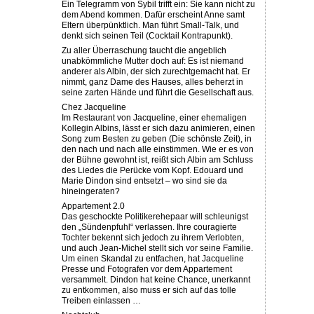
Ein Telegramm von Sybil trifft ein: Sie kann nicht zu
dem Abend kommen. Dafür erscheint Anne samt
Eltern überpünktlich. Man führt Small-Talk, und
denkt sich seinen Teil (Cocktail Kontrapunkt).
Zu aller Überraschung taucht die angeblich
unabkömmliche Mutter doch auf: Es ist niemand
anderer als Albin, der sich zurechtgemacht hat. Er
nimmt, ganz Dame des Hauses, alles beherzt in
seine zarten Hände und führt die Gesellschaft aus.
Chez Jacqueline
Im Restaurant von Jacqueline, einer ehemaligen
Kollegin Albins, lässt er sich dazu animieren, einen
Song zum Besten zu geben (Die schönste Zeit), in
den nach und nach alle einstimmen. Wie er es von
der Bühne gewohnt ist, reißt sich Albin am Schluss
des Liedes die Perücke vom Kopf. Edouard und
Marie Dindon sind entsetzt – wo sind sie da
hineingeraten?
Appartement 2.0
Das geschockte Politikerehepaar will schleunigst
den „Sündenpfuhl“ verlassen. Ihre couragierte
Tochter bekennt sich jedoch zu ihrem Verlobten,
und auch Jean-Michel stellt sich vor seine Familie.
Um einen Skandal zu entfachen, hat Jacqueline
Presse und Fotografen vor dem Appartement
versammelt. Dindon hat keine Chance, unerkannt
zu entkommen, also muss er sich auf das tolle
Treiben einlassen …