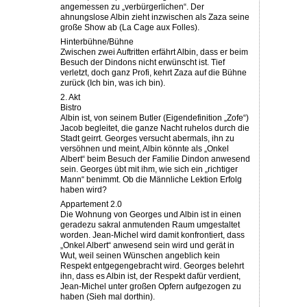
angemessen zu „verbürgerlichen“. Der
ahnungslose Albin zieht inzwischen als Zaza seine
große Show ab (La Cage aux Folles).
Hinterbühne/Bühne
Zwischen zwei Auftritten erfährt Albin, dass er beim
Besuch der Dindons nicht erwünscht ist. Tief
verletzt, doch ganz Profi, kehrt Zaza auf die Bühne
zurück (Ich bin, was ich bin).
2. Akt
Bistro
Albin ist, von seinem Butler (Eigendefinition „Zofe“)
Jacob begleitet, die ganze Nacht ruhelos durch die
Stadt geirrt. Georges versucht abermals, ihn zu
versöhnen und meint, Albin könnte als „Onkel
Albert“ beim Besuch der Familie Dindon anwesend
sein. Georges übt mit ihm, wie sich ein „richtiger
Mann“ benimmt. Ob die Männliche Lektion Erfolg
haben wird?
Appartement 2.0
Die Wohnung von Georges und Albin ist in einen
geradezu sakral anmutenden Raum umgestaltet
worden. Jean-Michel wird damit konfrontiert, dass
„Onkel Albert“ anwesend sein wird und gerät in
Wut, weil seinen Wünschen angeblich kein
Respekt entgegengebracht wird. Georges belehrt
ihn, dass es Albin ist, der Respekt dafür verdient,
Jean-Michel unter großen Opfern aufgezogen zu
haben (Sieh mal dorthin).