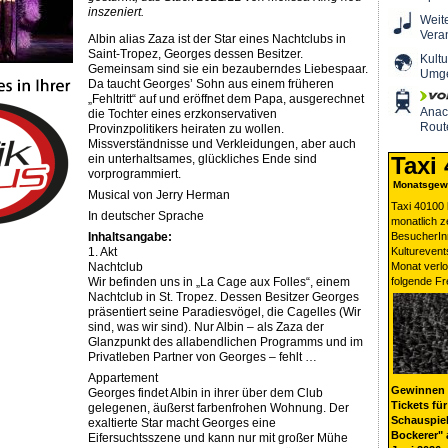
inszeniert.
Weit
Vera
Albin alias Zaza ist der Star eines Nachtclubs in
Saint-Tropez, Georges dessen Besitzer.
Kultu
Gemeinsam sind sie ein bezauberndes Liebespaar.
Umg
Da taucht Georges’ Sohn aus einem früheren
„Fehltritt“ auf und eröffnet dem Papa, ausgerechnet
Ana
die Tochter eines erzkonservativen
Rout
Provinzpolitikers heiraten zu wollen.
Missverständnisse und Verkleidungen, aber auch
ein unterhaltsames, glückliches Ende sind
Taxi
vorprogrammiert.
Monatsgewi
Musical von Jerry Herman
Taxi 40100 
In deutscher Sprache
monatlich 
Inhaltsangabe:
BesucherIn
1. Akt
Kulturevent
Nachtclub
Monat verlo
Wir befinden uns in „La Cage aux Folles“, einem
folgende Fr
Nachtclub in St. Tropez. Dessen Besitzer Georges
präsentiert seine Paradiesvögel, die Cagelles (Wir
sind, was wir sind). Nur Albin – als Zaza der
Glanzpunkt des allabendlichen Programms und im
Privatleben Partner von Georges – fehlt …
Appartement
Gewinnen 
Georges findet Albin in ihrer über dem Club
Tickets für
gelegenen, äußerst farbenfrohen Wohnung. Der
Schauspiel
exaltierte Star macht Georges eine
Bockerer" 
Eifersuchtsszene und kann nur mit großer Mühe