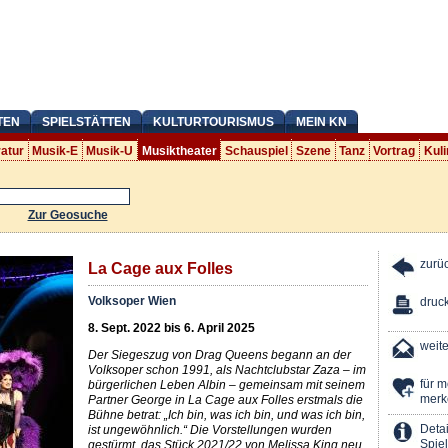
TEN
SPIELSTÄTTEN
KULTURTOURISMUS
MEIN KN
ratur
Musik-E
Musik-U
Musiktheater
Schauspiel
Szene
Tanz
Vortrag
Kuli
Zur Geosuche
zurü
La Cage aux Folles
Volksoper Wien
druc
8. Sept. 2022 bis 6. April 2025
weit
Der Siegeszug von Drag Queens begann an der
Volksoper schon 1991, als Nachtclubstar Zaza – im
für 
bürgerlichen Leben Albin – gemeinsam mit seinem
merk
Partner George in La Cage aux Folles erstmals die
Bühne betrat: „Ich bin, was ich bin, und was ich bin,
Detai
ist ungewöhnlich.“ Die Vorstellungen wurden
Spiel
gestürmt, das Stück 2021/22 von Melissa King neu