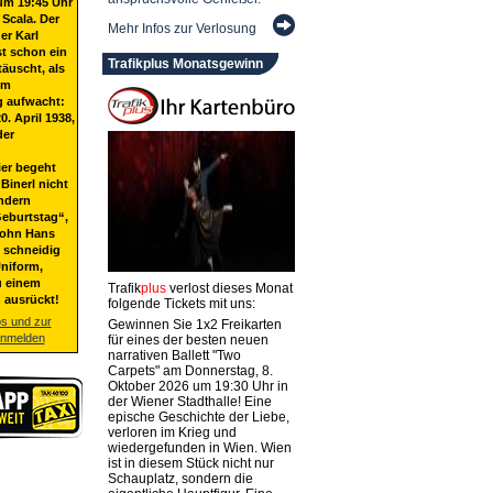
um 19:45 Uhr
 Scala. Der
Mehr Infos zur Verlosung
er Karl
st schon ein
Trafikplus Monatsgewinn
täuscht, als
em
g aufwacht:
20. April 1938,
der
ier begeht
Binerl nicht
ndern
eburtstag“,
Sohn Hans
t schneidig
niform,
u einem
Trafik
plus
verlost dieses Monat
 ausrückt!
folgende Tickets mit uns:
os und zur
Gewinnen Sie 1x2 Freikarten
anmelden
für eines der besten neuen
narrativen Ballett "Two
Carpets" am Donnerstag, 8.
Oktober 2026 um 19:30 Uhr in
der Wiener Stadthalle! Eine
epische Geschichte der Liebe,
verloren im Krieg und
wiedergefunden in Wien. Wien
ist in diesem Stück nicht nur
Schauplatz, sondern die