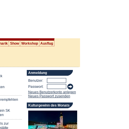
narik
Show
Workshop
Ausflug
Anmeldung
ck
Benutzer:
Passwort:
ken
Neues Benutzerkonto anlegen
Neues Passwort zusenden
erempfehlen
Kulturgewinn des Monats
mein SK
en
ls zur
stätte