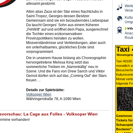
allesamt gestürmt.
Weit
Vera
Albin alias Zaza ist der Star eines Nachtclubs in
Saint-Tropez, Georges dessen Besitzer.
Kultu
Gemeinsam sind sie ein bezauberndes Liebespaar.
Umg
Da taucht Georges’ Sohn aus einem früheren
„Fehltritt“ auf und eröffnet dem Papa, ausgerechnet
Ana
die Tochter eines erzkonservativen
Rout
Provinzpolitikers heiraten zu wollen.
Missverständnisse und Verkleidungen, aber auch
ein unterhaltsames, glückliches Ende sind
Taxi
vorprogrammiert.
Monatsgewi
Die in unserem Hause bislang als Choreographin
Taxi 40100 
hervorgetretene Melissa King setzt das
monatlich 
sommerliche Treiben im „Narrenkäfig“ neu in
BesucherIn
Szene. Und die Fans von Drew Sarich und Viktor
Kulturevent
Gernot dürfen sich auf das „Coming Out“ der Stars
Monat verlo
freuen …
folgende Fr
Details zur Spielstätte:
Volksoper Wien
Währingerstraße 78, A-1090 Wien
svorschau: La Cage aux Folles - Volksoper Wien
Gewinnen 
Termine vorhanden!
Tickets für
Schauspiel
Bockerer" 