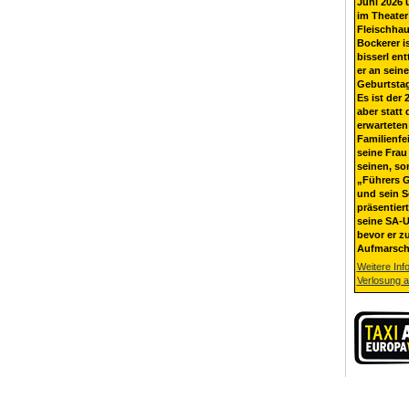
Juni 2026 
im Theater
Fleischhau
Bockerer i
bisserl ent
er an sein
Geburtsta
Es ist der 
aber statt 
erwarteten
Familienfe
seine Frau 
seinen, so
„Führers G
und sein 
präsentier
seine SA-U
bevor er z
Aufmarsch
Weitere Inf
Verlosung 