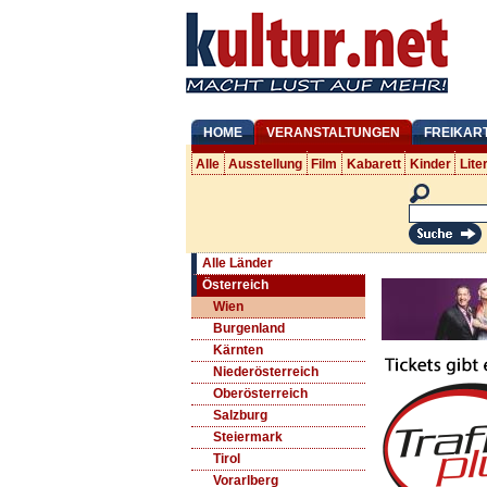
HOME
VERANSTALTUNGEN
FREIKAR
Alle
Ausstellung
Film
Kabarett
Kinder
Lite
Alle Länder
Österreich
Wien
Burgenland
Kärnten
Niederösterreich
Oberösterreich
Salzburg
Steiermark
Tirol
Vorarlberg