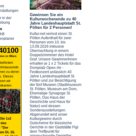
ere
nstaltungen
Gewinnen Sie ein
r in der
Kulturwochenende zu 40
ebung
Jahre Landeshauptstadt St.
Pölten für 2 Personen!
Kultur.net verlost einen St.
chB
Pölten Aufenthalt für zwei
enplaner
Personen vom 10. bis
13.09.2026 inklusive
 40100
Übernachtung in einem
Doppelzimmmer des Hotel
nn in Wien
Graf. Unsere GewinnerInnen
befördert
erhalten je 1 x 2 Tickets für das
zehntausende
Domplatz Open-Air -
nen zu deren
Festkonzert anlässlich 40
Jahre Landeshauptstadt St.
s. Dieses
Pölten und zur Besichtigung
sen wir
der fünf Museen (Stadtmuseum
eikarten:
St. Pölten, Museum am Dom,
Ehemalige Synagoge St.
Pölten, Das Haus der
Geschichte und Haus für
Natur) und dessen
Sonderausstellungen.
Abgerundet wird unser
Sie 1x2
Kulturgewinn durch
Gutscheine für klassische
 das
Gerichte in der Gaststätte Figl
 "Der
dem Treffpunkt für
am Di. 16.
anspruchsvolle Genießer.