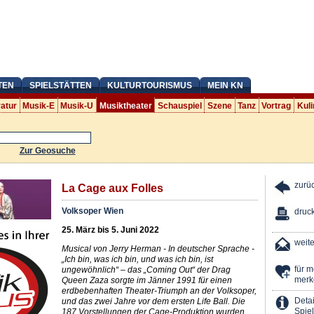
TEN
SPIELSTÄTTEN
KULTURTOURISMUS
MEIN KN
ratur
Musik-E
Musik-U
Musiktheater
Schauspiel
Szene
Tanz
Vortrag
Kuli
Zur Geosuche
zurü
La Cage aux Folles
Volksoper Wien
druc
25. März bis 5. Juni 2022
weit
Musical von Jerry Herman - In deutscher Sprache -
„Ich bin, was ich bin, und was ich bin, ist
für 
ungewöhnlich“ – das „Coming Out“ der Drag
merk
Queen Zaza sorgte im Jänner 1991 für einen
erdbebenhaften Theater-Triumph an der Volksoper,
Detai
und das zwei Jahre vor dem ersten Life Ball. Die
Spiel
187 Vorstellungen der Cage-Produktion wurden