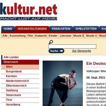
HOME
VERANSTALTUNGEN
FREIKARTEN
SPIELSTÄTTEN
KU
Alle
Ausstellung
Film
Kabarett
Kinder
Literatur
Musik-E
Musik-U
Musi
Zur Geosuche
Alle Länder
Österreich
Ein Deuts
Wien
Volksoper Wie
Burgenland
Kärnten
28. Sept. 2021
Niederösterreich
Dieses Ballett 
Oberösterreich
in einer kraftv
Salzburg
Bewegungsspra
Leben stehend 
Steiermark
Sterbens zugew
Tirol
unbeschreiblich
Vorarlberg
Tanzstück: in 