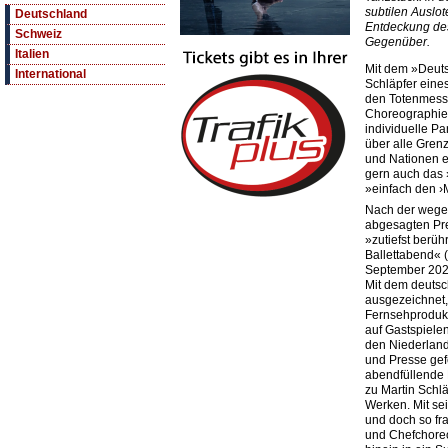
subtilen Auslot
Deutschland
Entdeckung des
Schweiz
Gegenüber.
Italien
Mit dem »Deuts
International
Schläpfer eine
den Totenmesse
Choreographie
individuelle Pa
über alle Gren
und Nationen e
gern auch das 
»einfach den ›
Nach der weg
abgesagten Pre
»zutiefst berü
Ballettabend« 
September 2021
Mit dem deutsc
ausgezeichnet,
Fernsehprodukt
auf Gastspielen
den Niederlan
und Presse gefe
abendfüllende 
zu Martin Schlä
Werken. Mit sei
und doch so fra
und Chefchoreo