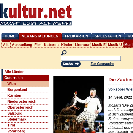
HOME
VERANSTALTUNGEN
FREIKARTEN
SPIELSTÄTTEN
KU
Alle
Ausstellung
Film
Kabarett
Kinder
Literatur
Musik-E
Musik-U
Musi
Zur Geosuche
Alle Länder
Österreich
Die Zauber
Wien
Volksoper Wie
Burgenland
Kärnten
14. Sept. 2022
Niederösterreich
Mozarts "Die Za
Oberösterreich
und die meistge
Salzburg
in sich Zaube
Freimaurersymb
Steiermark
Vorstadttheater
Tirol
rätselhaft und 
Vorarlberg
ihre Qualität. 