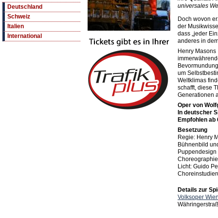
universales Wer
Deutschland
Schweiz
Doch wovon erz
der Musikwissen
Italien
dass „jeder Ei
International
anderes in dem
Henry Masons I
immerwährenden
Bevormundung 
um Selbstbesti
Weltklimas find
schafft, diese 
Generationen a
Oper von Wol
In deutscher S
Empfohlen ab 
Besetzung
Regie: Henry 
Bühnenbild un
Puppendesign 
Choreographie
Licht: Guido Pe
Choreinstudie
Details zur Spi
Volksoper Wie
Währingerstra