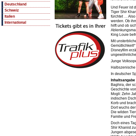
Deutschland
Und Feuer ist d
Schweiz
Tiger Shir Kha
fürchtet … Also
Italien
werden. Ob ihm
International
hilft und ob si
Ablenkungsman
King Louie bef
Mit unsterblich
Gemütlichkeit!
Disneyfilm erz
ungewöhnliche
Junge Volksop
Halbszenische
In deutscher S
Inhaltsangabe
Baghira, der sc
Geschichte vo
Mogli: Zehn Ja
indischen Dsc
Korb und brach
Dort wuchs der 
Die wilden Tie
Familie und Fr
Doch eines Tag
Shir Khanist z
Jungen abgeseh