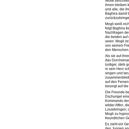
Wölfe beschließ
ihnen bleiben 
und alle, die i
Baghira damit 
zurückzubringe
Mogli weiß nic
folgt Baghira t
Nachfragen des
die beiden au
seien. Mogli is
von seinem Freu
den Menschen. 
Als sie auf ihr
das Durcheinand
lustiger, stets 
in sein Herz sc
singen und tan
zusammenbleibe
auf den Fersen
besorgt auf di
Die Freunde b
Dschungel ein
Kommando des 
wilder Affen, d
Louiebringen; d
Mogli zu hypnot
freundlichen G
Es zieht ein Gew
den Jungen angr