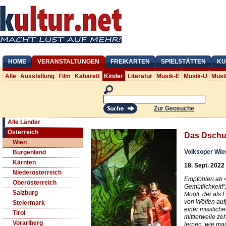
HOME
VERANSTALTUNGEN
FREIKARTEN
SPIELSTÄTTEN
KU
Alle
Ausstellung
Film
Kabarett
Kinder
Literatur
Musik-E
Musik-U
Musi
Zur Geosuche
Alle Länder
Österreich
Das Dschu
Wien
Volksoper Wie
Burgenland
Kärnten
18. Sept. 2022
Niederösterreich
Empfohlen ab 4 
Oberösterreich
Gemütlichkeit!“
Salzburg
Mogli, der als
von Wölfen auf
Steiermark
einer misslich
Tirol
mittlerweile ze
Vorarlberg
lernen, wie ma