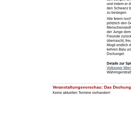
und indem er d
den Schwanz bi
zu besiegen.
Alle feiern noc
plötzlich den 
Menschensiedlu
der Junge dem
Freunde zurück
überrascht, fre
Mogli endlich d
kehren Balu un
Dschungel.
Details zur Spi
Volksoper Wie
Währingerstra
Veranstaltungsvorschau: Das Dschung
Keine aktuellen Termine vorhanden!