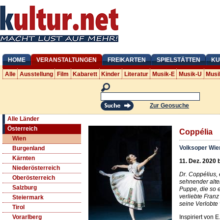
HOME
VERANSTALTUNGEN
FREIKARTEN
SPIELSTÄTTEN
KU
Alle
Ausstellung
Film
Kabarett
Kinder
Literatur
Musik-E
Musik-U
Musi
Zur Geosuche
Alle Länder
Österreich
Coppélia
Wien
Volksoper Wie
Burgenland
Kärnten
11. Dez. 2020 
Niederösterreich
Dr. Coppélius, 
Oberösterreich
sehnender alter
Salzburg
Puppe, die so e
verliebte Fran
Steiermark
seine Verlobte 
Tirol
Inspiriert von 
Vorarlberg