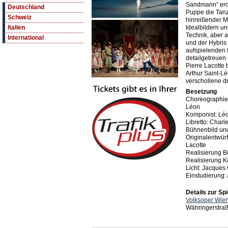
Sandmann“ erob
Deutschland
Puppe die Tan
Schweiz
hinreißender Mu
Idealbildern un
Italien
Technik, aber 
International
und der Hybris
aufspielenden 
detailgetreuen
Pierre Lacotte
Arthur Saint-L
verschollene dri
Besetzung
Choreographie: 
Léon
Komponist: Léo
Libretto: Charl
Bühnenbild und
Originalentwürf
Lacotte
Realisierung B
Realisierung 
Licht: Jacques
Einstudierung
Details zur Spi
Volksoper Wie
Währingerstra