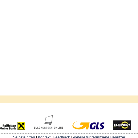
Selbsteintrag
|
Kontakt
|
Feedback
|
Vorteile für registrierte Benutzer