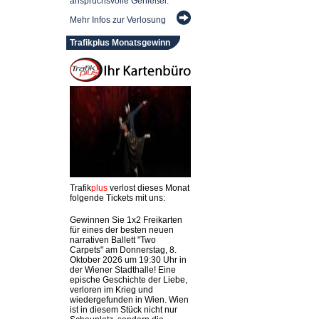
anspruchsvolle Genießer.
Mehr Infos zur Verlosung
Trafikplus Monatsgewinn
Trafik
plus
verlost dieses Monat
folgende Tickets mit uns:
Gewinnen Sie 1x2 Freikarten
für eines der besten neuen
narrativen Ballett "Two
Carpets" am Donnerstag, 8.
Oktober 2026 um 19:30 Uhr in
der Wiener Stadthalle! Eine
epische Geschichte der Liebe,
verloren im Krieg und
wiedergefunden in Wien. Wien
ist in diesem Stück nicht nur