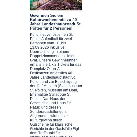
Gewinnen Sie ein
Kulturwochenende zu 40
Jahre Landeshauptstadt St.
Pölten für 2 Personen!
Kultur.net verlost einen St.
Pölten Aufenthalt für zwei
Personen vom 10. bis
13.09.2026 inklusive
Übernachtung in einem
Doppelzimmmer des Hotel
Graf. Unsere GewinnerInnen
erhalten je 1 x 2 Tickets für das
Domplatz Open-Air -
Festkonzert anlässlich 40
Jahre Landeshauptstadt St.
Pölten und zur Besichtigung
der fünf Museen (Stadtmuseum
St. Pölten, Museum am Dom,
Ehemalige Synagoge St.
Pölten, Das Haus der
Geschichte und Haus für
Natur) und dessen
Sonderausstellungen.
Abgerundet wird unser
Kulturgewinn durch
Gutscheine für klassische
Gerichte in der Gaststätte Figl
dem Treffpunkt für