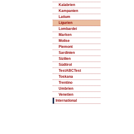
Kalabrien
Kampanien
Latium
Ligurien
Lombardei
Marken
Molise
Piemont
Sardinien
Sizilien
Südtirol
TestABCTest
Toskana
Trentino
Umbrien
Venetien
International