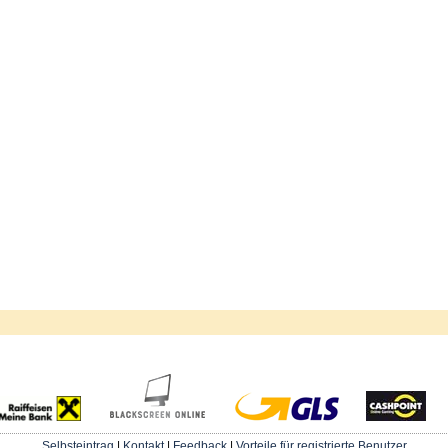
Selbsteintrag
|
Kontakt
|
Feedback
|
Vorteile für registrierte Benutzer