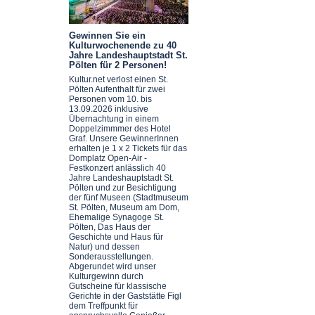
Gewinnen Sie ein
Kulturwochenende zu 40
Jahre Landeshauptstadt St.
Pölten für 2 Personen!
Kultur.net verlost einen St.
Pölten Aufenthalt für zwei
Personen vom 10. bis
13.09.2026 inklusive
Übernachtung in einem
Doppelzimmmer des Hotel
Graf. Unsere GewinnerInnen
erhalten je 1 x 2 Tickets für das
Domplatz Open-Air -
Festkonzert anlässlich 40
Jahre Landeshauptstadt St.
Pölten und zur Besichtigung
der fünf Museen (Stadtmuseum
St. Pölten, Museum am Dom,
Ehemalige Synagoge St.
Pölten, Das Haus der
Geschichte und Haus für
Natur) und dessen
Sonderausstellungen.
Abgerundet wird unser
Kulturgewinn durch
Gutscheine für klassische
Gerichte in der Gaststätte Figl
dem Treffpunkt für