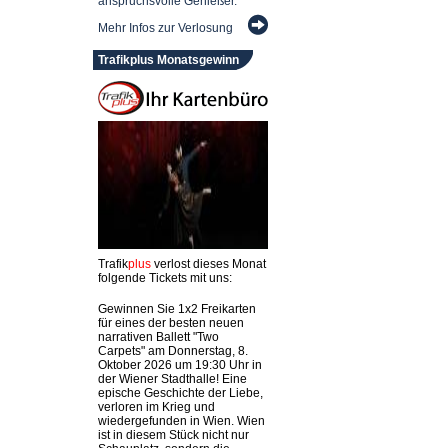
anspruchsvolle Genießer.
Mehr Infos zur Verlosung
Trafikplus Monatsgewinn
Trafik
plus
verlost dieses Monat
folgende Tickets mit uns:
Gewinnen Sie 1x2 Freikarten
für eines der besten neuen
narrativen Ballett "Two
Carpets" am Donnerstag, 8.
Oktober 2026 um 19:30 Uhr in
der Wiener Stadthalle! Eine
epische Geschichte der Liebe,
verloren im Krieg und
wiedergefunden in Wien. Wien
ist in diesem Stück nicht nur