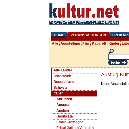
HOME
VERANSTALTUNGEN
FREIKAR
Alle
Ausstellung
Film
Kabarett
Kinder
Lite
Alle Länder
Ausflug Kult
Österreich
Deutschland
Keine Veranstaltu
Schweiz
Italien
Abruzzen
Aostatal
Apulien
Basilikata
Emilia-Romagna
Friaul-Julisch Venetien