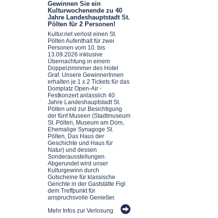
Gewinnen Sie ein
Kulturwochenende zu 40
Jahre Landeshauptstadt St.
Pölten für 2 Personen!
Kultur.net verlost einen St.
Pölten Aufenthalt für zwei
Personen vom 10. bis
13.09.2026 inklusive
Übernachtung in einem
Doppelzimmmer des Hotel
Graf. Unsere GewinnerInnen
erhalten je 1 x 2 Tickets für das
Domplatz Open-Air -
Festkonzert anlässlich 40
Jahre Landeshauptstadt St.
Pölten und zur Besichtigung
der fünf Museen (Stadtmuseum
St. Pölten, Museum am Dom,
Ehemalige Synagoge St.
Pölten, Das Haus der
Geschichte und Haus für
Natur) und dessen
Sonderausstellungen.
Abgerundet wird unser
Kulturgewinn durch
Gutscheine für klassische
Gerichte in der Gaststätte Figl
dem Treffpunkt für
anspruchsvolle Genießer.
Mehr Infos zur Verlosung