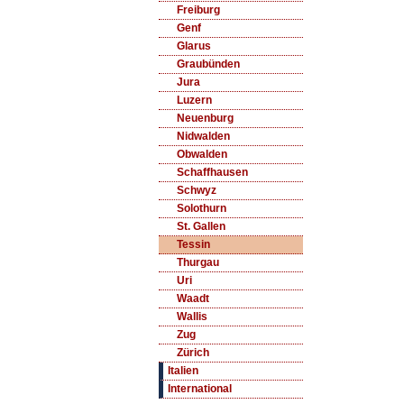
Freiburg
Genf
Glarus
Graubünden
Jura
Luzern
Neuenburg
Nidwalden
Obwalden
Schaffhausen
Schwyz
Solothurn
St. Gallen
Tessin
Thurgau
Uri
Waadt
Wallis
Zug
Zürich
Italien
International