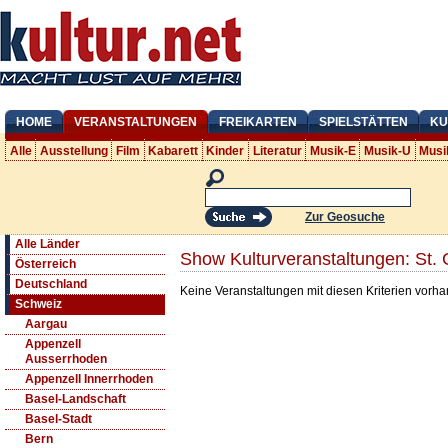
HOME
VERANSTALTUNGEN
FREIKARTEN
SPIELSTÄTTEN
KU
Alle
Ausstellung
Film
Kabarett
Kinder
Literatur
Musik-E
Musik-U
Musi
Zur Geosuche
Alle Länder
Show Kulturveranstaltungen: St. 
Österreich
Deutschland
Keine Veranstaltungen mit diesen Kriterien vorh
Schweiz
Aargau
Appenzell
Ausserrhoden
Appenzell Innerrhoden
Basel-Landschaft
Basel-Stadt
Bern