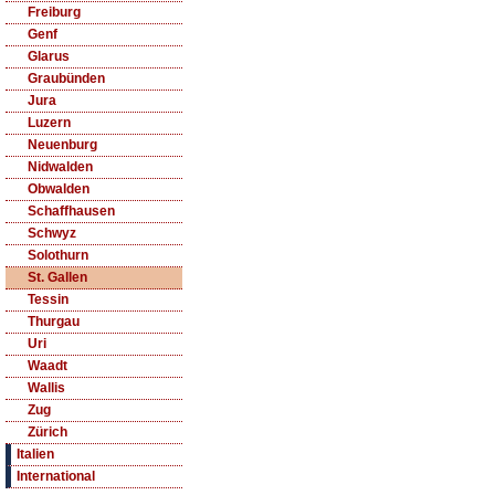
Freiburg
Genf
Glarus
Graubünden
Jura
Luzern
Neuenburg
Nidwalden
Obwalden
Schaffhausen
Schwyz
Solothurn
St. Gallen
Tessin
Thurgau
Uri
Waadt
Wallis
Zug
Zürich
Italien
International