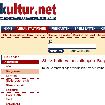
HOME
VERANSTALTUNGEN
FREIKARTEN
SPIELSTÄTTEN
KU
Alle
Ausstellung
Film
Kabarett
Kinder
Literatur
Musik-E
Musik-U
Musi
Zur Geosuche
Alle Länder
Show Kulturveranstaltungen: Bur
Österreich
Wien
Keine Veranstaltungen mit diesen Kriterien vorh
Burgenland
Kärnten
Niederösterreich
Oberösterreich
Salzburg
Steiermark
Tirol
Vorarlberg