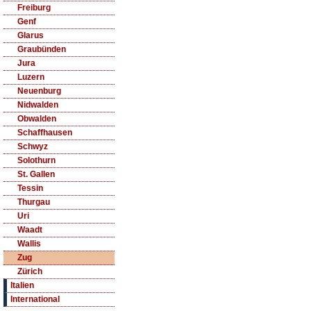
Freiburg
Genf
Glarus
Graubünden
Jura
Luzern
Neuenburg
Nidwalden
Obwalden
Schaffhausen
Schwyz
Solothurn
St. Gallen
Tessin
Thurgau
Uri
Waadt
Wallis
Zug
Zürich
Italien
International