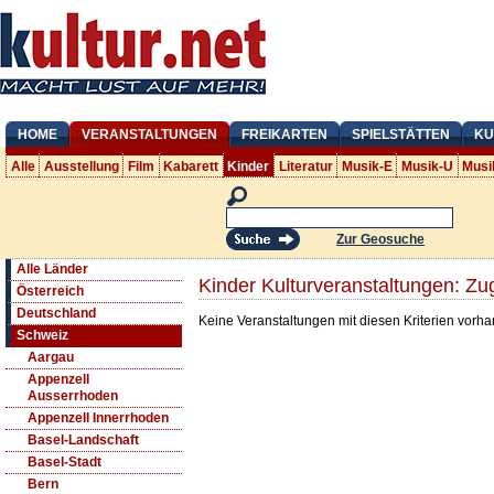
HOME
VERANSTALTUNGEN
FREIKARTEN
SPIELSTÄTTEN
KU
Alle
Ausstellung
Film
Kabarett
Kinder
Literatur
Musik-E
Musik-U
Musi
Zur Geosuche
Alle Länder
Kinder Kulturveranstaltungen: Zu
Österreich
Deutschland
Keine Veranstaltungen mit diesen Kriterien vorh
Schweiz
Aargau
Appenzell
Ausserrhoden
Appenzell Innerrhoden
Basel-Landschaft
Basel-Stadt
Bern