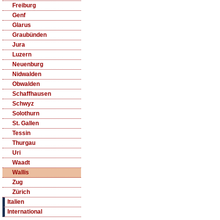
Freiburg
Genf
Glarus
Graubünden
Jura
Luzern
Neuenburg
Nidwalden
Obwalden
Schaffhausen
Schwyz
Solothurn
St. Gallen
Tessin
Thurgau
Uri
Waadt
Wallis
Zug
Zürich
Italien
International