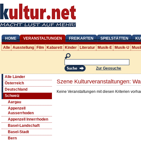
HOME
VERANSTALTUNGEN
FREIKARTEN
SPIELSTÄTTEN
KU
Alle
Ausstellung
Film
Kabarett
Kinder
Literatur
Musik-E
Musik-U
Musi
Zur Geosuche
Alle Länder
Szene Kulturveranstaltungen: Wal
Österreich
Deutschland
Keine Veranstaltungen mit diesen Kriterien vorh
Schweiz
Aargau
Appenzell
Ausserrhoden
Appenzell Innerrhoden
Basel-Landschaft
Basel-Stadt
Bern