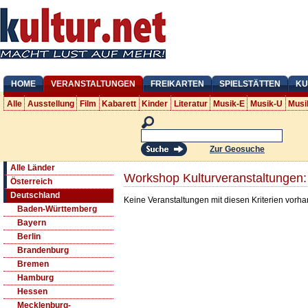
HOME
VERANSTALTUNGEN
FREIKARTEN
SPIELSTÄTTEN
KU
Alle
Ausstellung
Film
Kabarett
Kinder
Literatur
Musik-E
Musik-U
Musi
Zur Geosuche
Alle Länder
Workshop Kulturveranstaltungen:
Österreich
Deutschland
Keine Veranstaltungen mit diesen Kriterien vorh
Baden-Württemberg
Bayern
Berlin
Brandenburg
Bremen
Hamburg
Hessen
Mecklenburg-