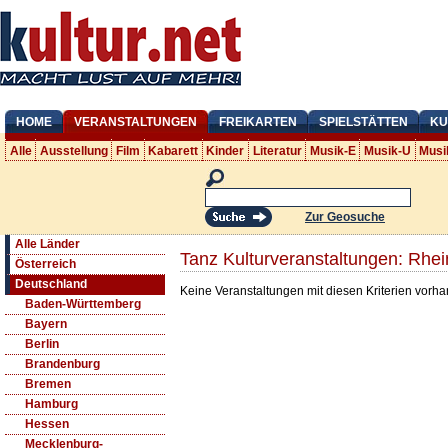
HOME
VERANSTALTUNGEN
FREIKARTEN
SPIELSTÄTTEN
KU
Alle
Ausstellung
Film
Kabarett
Kinder
Literatur
Musik-E
Musik-U
Musi
Zur Geosuche
Alle Länder
Tanz Kulturveranstaltungen: Rhei
Österreich
Deutschland
Keine Veranstaltungen mit diesen Kriterien vorh
Baden-Württemberg
Bayern
Berlin
Brandenburg
Bremen
Hamburg
Hessen
Mecklenburg-