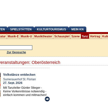
TEN
SPIELSTÄTTEN
KULTURTOURISMUS
MEIN KN
ratur
Musik-E
Musik-U
Musiktheater
Schauspiel
Szene
Tanz
Vortrag
Kuli
Zur Geosuche
veranstaltungen: Oberösterreich
Volkstänze entdecken
Sumerauerhof St. Florian
27. Sept. 2026
Mit Tanzleiter Günter Stieger -
Keine Vorkenntnisse notwendig -
einfach kommen und mitmachen!