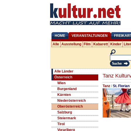
HOME
VERANSTALTUNGEN
FREIKAR
Alle
Ausstellung
Film
Kabarett
Kinder
Lite
Alle Länder
Tanz Kultur
Österreich
Wien
Tanz
/
St. Florian
Burgenland
Kärnten
Niederösterreich
Oberösterreich
Salzburg
Steiermark
Tirol
Vorarlberg