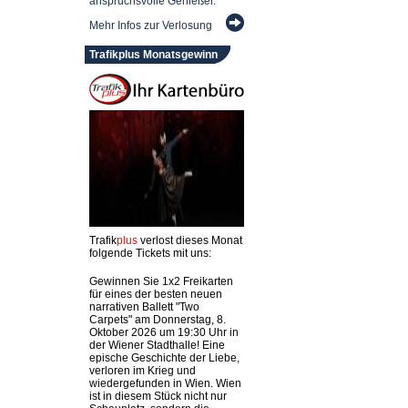
anspruchsvolle Genießer.
Mehr Infos zur Verlosung
Trafikplus Monatsgewinn
Trafik
plus
verlost dieses Monat
folgende Tickets mit uns:
Gewinnen Sie 1x2 Freikarten
für eines der besten neuen
narrativen Ballett "Two
Carpets" am Donnerstag, 8.
Oktober 2026 um 19:30 Uhr in
der Wiener Stadthalle! Eine
epische Geschichte der Liebe,
verloren im Krieg und
wiedergefunden in Wien. Wien
ist in diesem Stück nicht nur