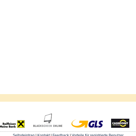
Selbsteintrag
|
Kontakt
|
Feedback
|
Vorteile für registrierte Benutzer