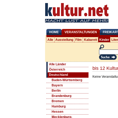
HOME
VERANSTALTUNGEN
FREIKAR
Alle
Ausstellung
Film
Kabarett
Kinder
Lite
Alle Länder
bis 12 Kult
Österreich
Deutschland
Keine Veranstaltu
Baden-Württemberg
Bayern
Berlin
Brandenburg
Bremen
Hamburg
Hessen
Mecklenburg-