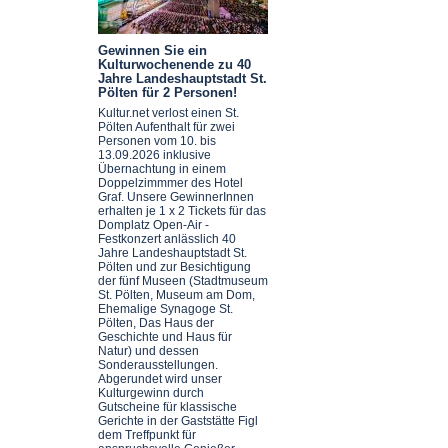
Gewinnen Sie ein
Kulturwochenende zu 40
Jahre Landeshauptstadt St.
Pölten für 2 Personen!
Kultur.net verlost einen St.
Pölten Aufenthalt für zwei
Personen vom 10. bis
13.09.2026 inklusive
Übernachtung in einem
Doppelzimmmer des Hotel
Graf. Unsere GewinnerInnen
erhalten je 1 x 2 Tickets für das
Domplatz Open-Air -
Festkonzert anlässlich 40
Jahre Landeshauptstadt St.
Pölten und zur Besichtigung
der fünf Museen (Stadtmuseum
St. Pölten, Museum am Dom,
Ehemalige Synagoge St.
Pölten, Das Haus der
Geschichte und Haus für
Natur) und dessen
Sonderausstellungen.
Abgerundet wird unser
Kulturgewinn durch
Gutscheine für klassische
Gerichte in der Gaststätte Figl
dem Treffpunkt für